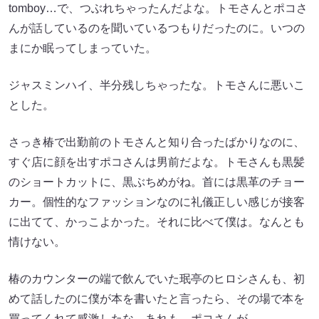
tomboy…で、つぶれちゃったんだよな。トモさんとポコさ
んが話しているのを聞いているつもりだったのに。いつの
まにか眠ってしまっていた。
ジャスミンハイ、半分残しちゃったな。トモさんに悪いこ
とした。
さっき椿で出勤前のトモさんと知り合ったばかりなのに、
すぐ店に顔を出すポコさんは男前だよな。トモさんも黒髪
のショートカットに、黒ぶちめがね。首には黒革のチョー
カー。個性的なファッションなのに礼儀正しい感じが接客
に出てて、かっこよかった。それに比べて僕は。なんとも
情けない。
椿のカウンターの端で飲んでいた珉亭のヒロシさんも、初
めて話したのに僕が本を書いたと言ったら、その場で本を
買ってくれて感激したな。あれも、ポコさんが