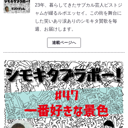
23年、暮らしてきたサブカル芸人ピストジ
ャムが綴るルポエッセイ。この街を舞台に
した笑いあり涙ありのシモキタ賛歌を毎
週、お届けします。
連載ページへ