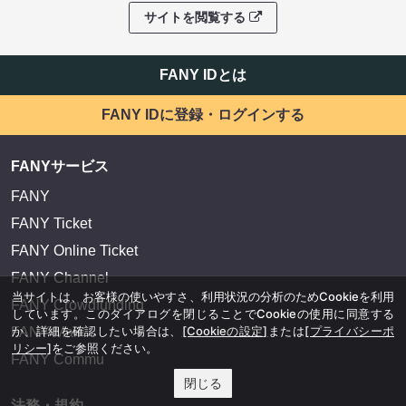
サイトを閲覧する
FANY IDとは
FANY IDに登録・ログインする
FANYサービス
FANY
FANY Ticket
FANY Online Ticket
FANY Channel
当サイトは、お客様の使いやすさ、利用状況の分析のためCookieを利用
FANY Crowdfunding
しています。このダイアログを閉じることでCookieの使用に同意する
か、詳細を確認したい場合は、
[Cookieの設定]
または
[プライバシーポ
FANY Mall
リシー]
をご参照ください。
FANY Commu
閉じる
法務・規約