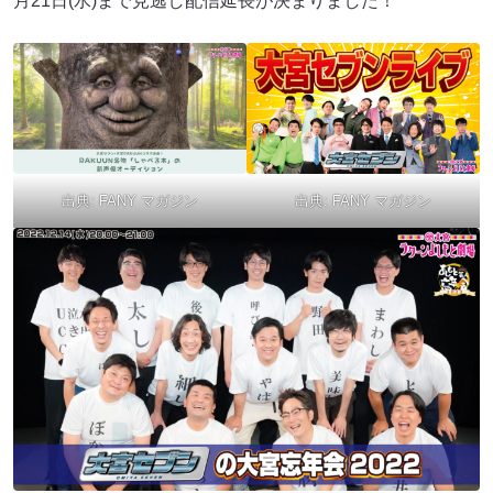
月21日(水)まで見逃し配信延長が決まりました！
出典:
FANY マガジン
出典:
FANY マガジン