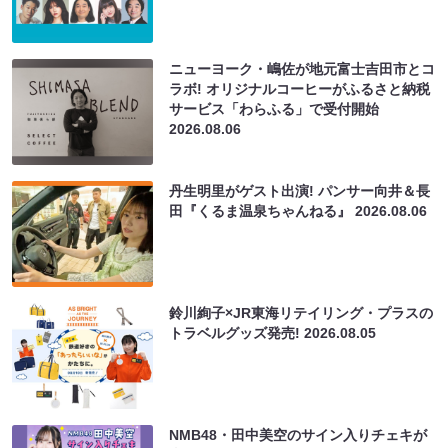
ニューヨーク・嶋佐が地元富士吉田市とコ
ラボ! オリジナルコーヒーがふるさと納税
サービス「わらふる」で受付開始
2026.08.06
丹生明里がゲスト出演! パンサー向井＆長
田『くるま温泉ちゃんねる』
2026.08.06
鈴川絢子×JR東海リテイリング・プラスの
トラベルグッズ発売!
2026.08.05
NMB48・田中美空のサイン入りチェキが