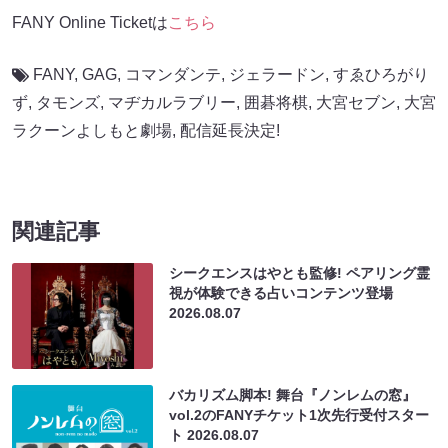
FANY Online Ticketは
こちら
FANY
,
GAG
,
コマンダンテ
,
ジェラードン
,
すゑひろがり
ず
,
タモンズ
,
マヂカルラブリー
,
囲碁将棋
,
大宮セブン
,
大宮
ラクーンよしもと劇場
,
配信延長決定!
関連記事
シークエンスはやとも監修! ペアリング霊
視が体験できる占いコンテンツ登場
2026.08.07
バカリズム脚本! 舞台『ノンレムの窓』
vol.2のFANYチケット1次先行受付スター
ト
2026.08.07