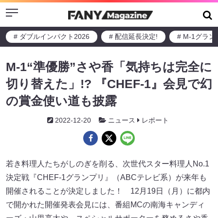
Menu
# ダブルインパクト2026
# 配信延長決定!
# M-1グラ
M-1“準優勝”さや香「気持ちは完全に
切り替えた」!? 『CHEF-1』会見で幻
の賞金使い道も披露
2022-12-20
ニュース
レポート
若き料理人たちがしのぎを削る、次世代スター料理人No.1
決定戦『CHEF-1グランプリ』（ABCテレビ系）が来年も
開催されることが決定しました！ 12月19日（月）に都内
で開かれた開催発表会見には、番組MCの南海キャンディ