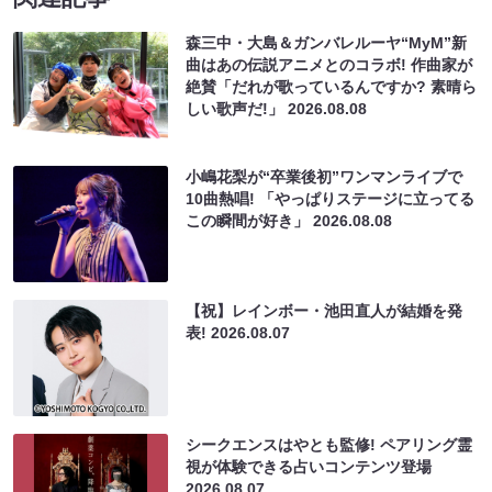
森三中・大島＆ガンバレルーヤ“MyM”新
曲はあの伝説アニメとのコラボ! 作曲家が
絶賛「だれが歌っているんですか? 素晴ら
しい歌声だ!」
2026.08.08
小嶋花梨が“卒業後初”ワンマンライブで
10曲熱唱! 「やっぱりステージに立ってる
この瞬間が好き」
2026.08.08
【祝】レインボー・池田直人が結婚を発
表!
2026.08.07
シークエンスはやとも監修! ペアリング霊
視が体験できる占いコンテンツ登場
2026.08.07