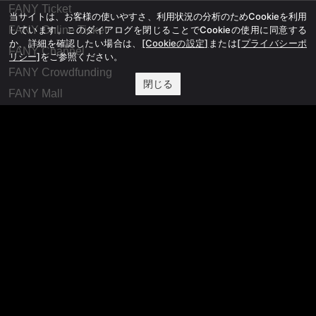
FANY Ticket
当サイトは、お客様の使いやすさ、利用状況の分析のためCookieを利用
しています。このダイアログを閉じることでCookieの使用に同意する
FANY Online Ticket
か、詳細を確認したい場合は、
[Cookieの設定]
または
[プライバシーポ
FANY Channel
リシー]
をご参照ください。
FANY Crowdfunding
閉じる
FANY Mall
FANY Commu
法務・規約
プライバシーポリシー
反社会的勢力排除宣言
会社情報
吉本興業株式会社
お問い合わせ
その他