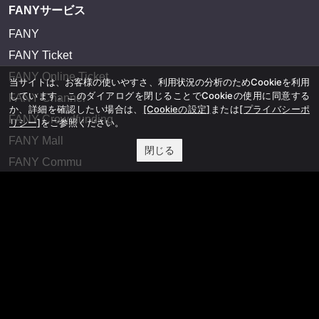
FANYサービス
FANY
FANY Ticket
FANY Online Ticket
当サイトは、お客様の使いやすさ、利用状況の分析のためCookieを利用
しています。このダイアログを閉じることでCookieの使用に同意する
FANY Channel
か、詳細を確認したい場合は、
[Cookieの設定]
または
[プライバシーポ
FANY Crowdfunding
リシー]
をご参照ください。
FANY Mall
閉じる
FANY Commu
法務・規約
プライバシーポリシー
反社会的勢力排除宣言
会社情報
吉本興業株式会社