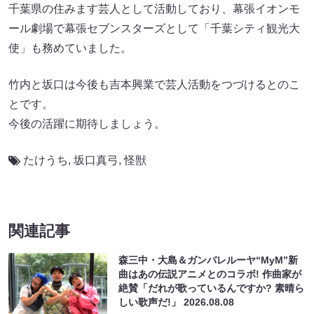
千葉県の住みます芸人として活動しており、幕張イオンモ
ール劇場で幕張セブンスターズとして「千葉シティ観光大
使」も務めていました。
竹内と坂口は今後も吉本興業で芸人活動をつづけるとのこ
とです。
今後の活躍に期待しましょう。
たけうち
,
坂口真弓
,
怪獣
関連記事
森三中・大島＆ガンバレルーヤ“MyM”新
曲はあの伝説アニメとのコラボ! 作曲家が
絶賛「だれが歌っているんですか? 素晴ら
しい歌声だ!」
2026.08.08