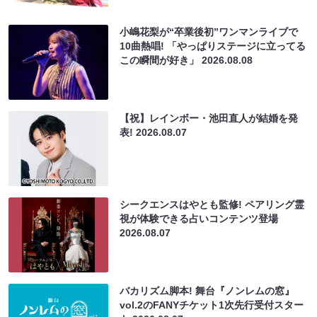
小嶋花梨が“卒業後初”ワンマンライブで
10曲熱唱! 「やっぱりステージに立ってる
この瞬間が好き」
2026.08.08
【祝】レインボー・池田直人が結婚を発
表!
2026.08.07
シークエンスはやとも監修! ペアリング霊
視が体験できる占いコンテンツ登場
2026.08.07
バカリズム脚本! 舞台『ノンレムの窓』
vol.2のFANYチケット1次先行受付スター