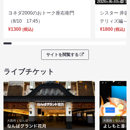
ヨネダ2000のおトーク座右衛門
シスター 井坂
（8/10 17:45）
テリィズ編～（8
¥1300
¥1800
(税込)
(税込)
サイトを閲覧する
ライブチケット