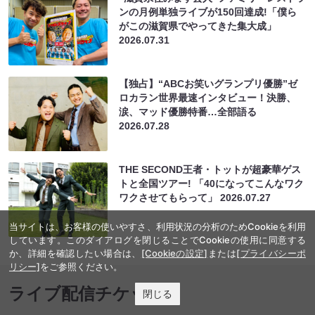
ンの月例単独ライブが150回達成!「僕ら
がこの滋賀県でやってきた集大成」
2026.07.31
【独占】“ABCお笑いグランプリ優勝”ゼ
ロカラン世界最速インタビュー！決勝、
涙、マッド優勝特番…全部語る
2026.07.28
THE SECOND王者・トットが超豪華ゲス
トと全国ツアー! 「40になってこんなワク
ワクさせてもらって」
2026.07.27
当サイトは、お客様の使いやすさ、利用状況の分析のためCookieを利用
しています。このダイアログを閉じることでCookieの使用に同意する
か、詳細を確認したい場合は、
[Cookieの設定]
または
[プライバシーポ
リシー]
をご参照ください。
ライブ配信チケット
閉じる