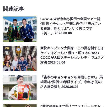
関連記事
COWCOWが今年も恒例の全国ツアー開
催! 続くチケット完売に自信「“売れてい
る後輩、見とけよ”という感じです
（笑）」
2026.08.06
豪快キャプテン大変身…この夏を制するイ
PR
ケメンはどっち!? 爛々・萌々＆CRAZY
COCOが大阪ステーションシティでコスメ
対決
2026.08.04
「吉本のキョンキョンを目指します!」 馬
場園梓“恒例”の単独ライブ、今年は 初の
名古屋公演も
2026.08.03
“滋賀県住みます芸人”ファミリーレストラ