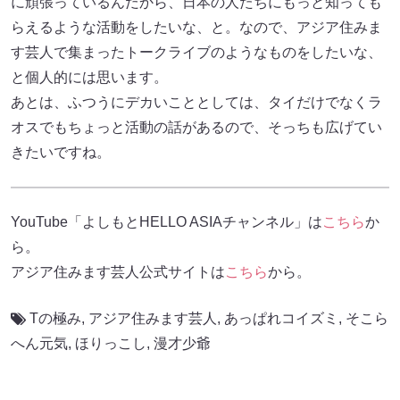
に頑張っているんだから、日本の人たちにもっと知っても
らえるような活動をしたいな、と。なので、アジア住みま
す芸人で集まったトークライブのようなものをしたいな、
と個人的には思います。
あとは、ふつうにデカいこととしては、タイだけでなくラ
オスでもちょっと活動の話があるので、そっちも広げてい
きたいですね。
YouTube「よしもとHELLO ASIAチャンネル」は
こちら
か
ら。
アジア住みます芸人公式サイトは
こちら
から。
Tの極み
,
アジア住みます芸人
,
あっぱれコイズミ
,
そこら
へん元気
,
ほりっこし
,
漫才少爺