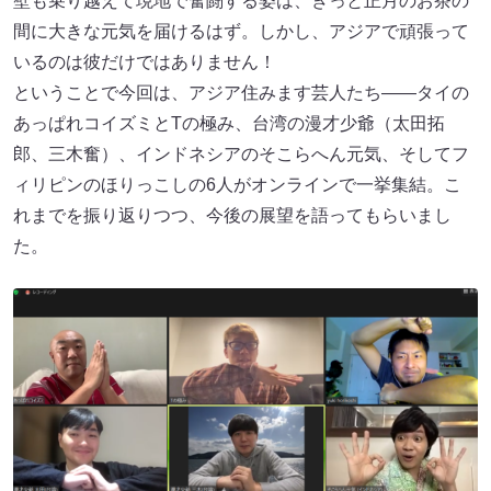
壁も乗り越えて現地で奮闘する姿は、きっと正月のお茶の
間に大きな元気を届けるはず。しかし、アジアで頑張って
いるのは彼だけではありません！
ということで今回は、アジア住みます芸人たち――タイの
あっぱれコイズミとTの極み、台湾の漫才少爺（太田拓
郎、三木奮）、インドネシアのそこらへん元気、そしてフ
ィリピンのほりっこしの6人がオンラインで一挙集結。こ
れまでを振り返りつつ、今後の展望を語ってもらいまし
た。