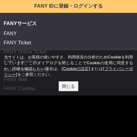
FANY IDに登録・ログインする
FANYサービス
FANY
FANY Ticket
FANY Online Ticket
当サイトは、お客様の使いやすさ、利用状況の分析のためCookieを利用
FANY Channel
しています。このダイアログを閉じることでCookieの使用に同意する
か、詳細を確認したい場合は、
[Cookieの設定]
または
[プライバシーポ
FANY Crowdfunding
リシー]
をご参照ください。
FANY Mall
閉じる
FANY Commu
法務・規約
プライバシーポリシー
反社会的勢力排除宣言