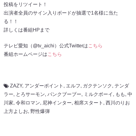
投稿をリツイート！
出演者全員のサイン入りボードが抽選で1名様に当た
る！！
詳しくは番組HPまで
テレビ愛知（@tv_aichi）公式Twitterは
こちら
番組ホームページは
こちら
ZAZY
,
アンダーポイント
,
エルフ
,
ガクテンソク
,
テンダ
ラー
,
とろサーモン
,
パンクブーブー
,
ミルクボーイ
,
もも
,
中
川家
,
令和ロマン
,
尼神インター
,
相席スタート
,
西川のりお
上方よしお
,
野性爆弾