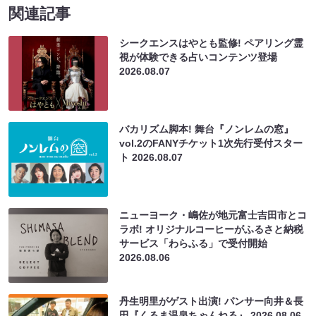
関連記事
シークエンスはやとも監修! ペアリング霊
視が体験できる占いコンテンツ登場
2026.08.07
バカリズム脚本! 舞台『ノンレムの窓』
vol.2のFANYチケット1次先行受付スター
ト
2026.08.07
ニューヨーク・嶋佐が地元富士吉田市とコ
ラボ! オリジナルコーヒーがふるさと納税
サービス「わらふる」で受付開始
2026.08.06
丹生明里がゲスト出演! パンサー向井＆長
田『くるま温泉ちゃんねる』
2026.08.06