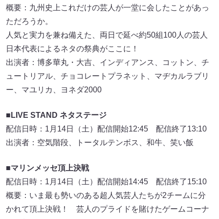
概要：九州史上これだけの芸人が一堂に会したことがあっ
ただろうか。
人気と実力を兼ね備えた、両日で延べ約50組100人の芸人
日本代表によるネタの祭典がここに！
出演者：博多華丸・大吉、インディアンス、コットン、チ
ュートリアル、チョコレートプラネット、マヂカルラブリ
ー、マユリカ、ヨネダ2000
■LIVE STAND ネタステージ
配信日時：1月14日（土）配信開始12:45 配信終了13:10
出演者：空気階段、トータルテンボス、和牛、笑い飯
■マリンメッセ頂上決戦
配信日時：1月14日（土）配信開始14:45 配信終了15:10
概要：いま最も勢いのある超人気芸人たちが2チームに分
かれて頂上決戦！ 芸人のプライドを賭けたゲームコーナ