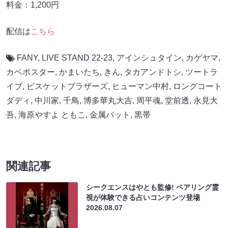
料金：1,200円
配信は
こちら
FANY
,
LIVE STAND 22-23
,
アインシュタイン
,
カゲヤマ
,
カベポスター
,
かまいたち
,
きん
,
タカアンドトシ
,
ツートラ
イブ
,
ビスケットブラザーズ
,
ヒューマン中村
,
ロングコート
ダディ
,
中川家
,
千鳥
,
博多華丸大吉
,
周平魂
,
堂前透
,
永見大
吾
,
海原やすよ ともこ
,
金属バット
,
黒帯
関連記事
シークエンスはやとも監修! ペアリング霊
視が体験できる占いコンテンツ登場
2026.08.07