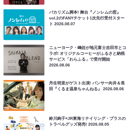
バカリズム脚本! 舞台『ノンレムの窓』
vol.2のFANYチケット1次先行受付スター
ト
2026.08.07
ニューヨーク・嶋佐が地元富士吉田市とコ
ラボ! オリジナルコーヒーがふるさと納税
サービス「わらふる」で受付開始
2026.08.06
丹生明里がゲスト出演! パンサー向井＆長
田『くるま温泉ちゃんねる』
2026.08.06
鈴川絢子×JR東海リテイリング・プラスの
トラベルグッズ発売!
2026.08.05