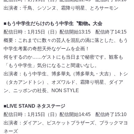
出演者：千鳥、シソンヌ、霜降り明星、とろサーモン
■もう中学生だらけのもう中学生〝動物〟大会
配信日時：1月15日（日）配信開始13:15 配信終了14:15
概要：これまでに数々の芸人を混乱の渦に落とした、もう
中学生考案の奇想天外なゲームを企画！
何をするのか……ゲストにも当日まで秘密です。観客も
「もう中学生」気分になること間違いなし。
出演者：もう中学生、博多華丸（博多華丸・大吉）、トシ
（タカアンドトシ）、オズワルド、霜降り明星、ダイア
ン、ニッポンの社長、NON STYLE
■LIVE STAND ネタステージ
配信日時：1月15日（日）配信開始14:45 配信終了15:10
出演者：ダイアン、ビスケットブラザーズ、ブラックマヨ
ネーズ