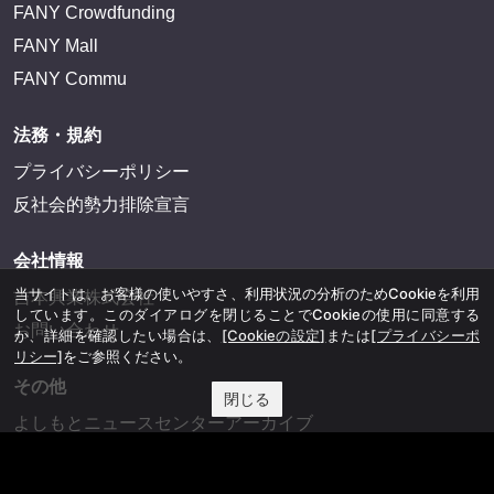
FANY Crowdfunding
FANY Mall
FANY Commu
法務・規約
プライバシーポリシー
反社会的勢力排除宣言
会社情報
当サイトは、お客様の使いやすさ、利用状況の分析のためCookieを利用
吉本興業株式会社
しています。このダイアログを閉じることでCookieの使用に同意する
お問い合わせ
か、詳細を確認したい場合は、
[Cookieの設定]
または
[プライバシーポ
リシー]
をご参照ください。
その他
閉じる
よしもとニュースセンターアーカイブ