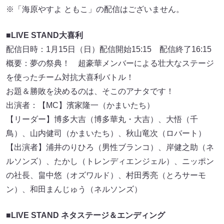
※「海原やすよ ともこ」の配信はございません。
■LIVE STAND大喜利
配信日時：1月15日（日）配信開始15:15 配信終了16:15
概要：夢の祭典！ 超豪華メンバーによる壮大なステージ
を使ったチーム対抗大喜利バトル！
お題＆勝敗を決めるのは、そこのアナタです！
出演者：【MC】濱家隆一（かまいたち）
【リーダー】博多大吉（博多華丸・大吉）、大悟（千
鳥）、山内健司（かまいたち）、秋山竜次（ロバート）
【出演者】浦井のりひろ（男性ブランコ）、岸健之助（ネ
ルソンズ）、たかし（トレンディエンジェル）、ニッポン
の社長、畠中悠（オズワルド）、村田秀亮（とろサーモ
ン）、和田まんじゅう（ネルソンズ）
■LIVE STAND ネタステージ＆エンディング