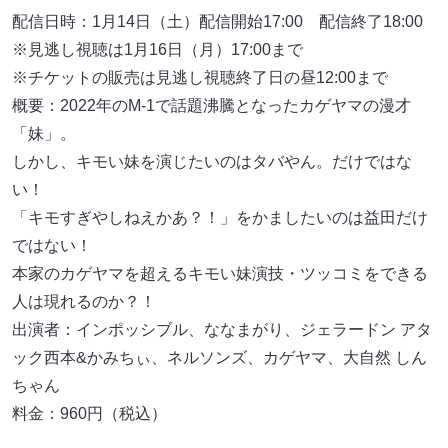
配信日時：1月14日（土）配信開始17:00 配信終了18:00
※見逃し視聴は1月16日（月）17:00まで
※チケットの販売は⾒逃し視聴終了⽇の昼12:00まで
概要：2022年のM-1で話題沸騰となったカゲヤマの漫才
「妹」。
しかし、キモい妹を演じたいのはタバやん。だけではな
い！
「キモすぎやしねえかあ？！」をかましたいのは益田だけ
ではない！
本家のカゲヤマを超えるキモい妹演技・ツッコミをできる
人は現れるのか？！
出演者：インポッシブル、ななまがり、ジェラードン アタ
ック西本&かみちぃ、ネルソンズ、カゲヤマ、大自然 しん
ちゃん
料金：960円（税込）