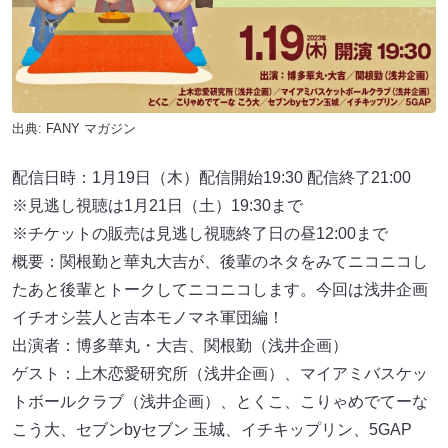
出典:
FANY マガジン
配信日時：1月19日（木）配信開始19:30 配信終了21:00
※見逃し視聴は1月21日（土）19:30まで
※チケットの販売は見逃し視聴終了日の昼12:00まで
概要：関根勤と華丸大吉が、後輩のネタをみてニコニコし
たあと後輩とトークしてニコニコします。今回は浅井企画
イチオシ芸人と吉本モノマネ軍団編！
出演者：博多華丸・大吉、関根勤（浅井企画）
ゲスト：上木恋愛研究所（浅井企画）、マイアミバスケッ
トボールクラブ（浅井企画）、とくこ、こりゃめでてーな
こう大、セブンbyセブン 玉城、イチキップリン、5GAP