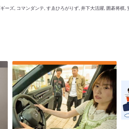
ブギーズ
,
コマンダンテ
,
すゑひろがりず
,
井下大活躍
,
囲碁将棋
,