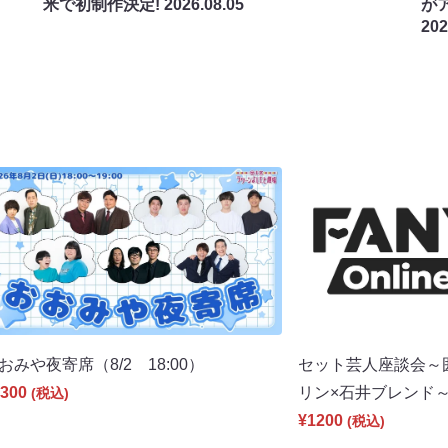
米で初制作決定!
2026.08.05
が
202
おみや夜寄席（8/2 18:00）
セット芸人座談会～
300
リン×石井ブレンド～（
(税込)
¥1200
(税込)