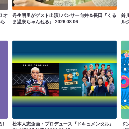
 オ
丹生明里がゲスト出演! パンサー向井＆長田『くる
鈴
わら
ま温泉ちゃんねる』
2026.08.06
ル
!
松本人志企画・プロデュース『ドキュメンタル』
ド