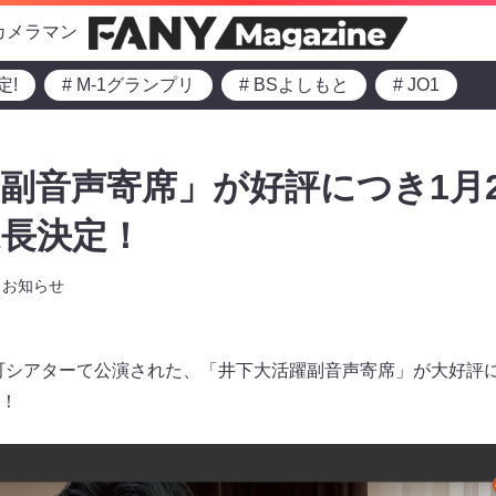
カメラマン
定!
# M-1グランプリ
# BSよしもと
# JO1
副音声寄席」が好評につき1月2
延長決定！
お知らせ
楽町シアターて公演された、「井下大活躍副音声寄席」が大好評につ
！