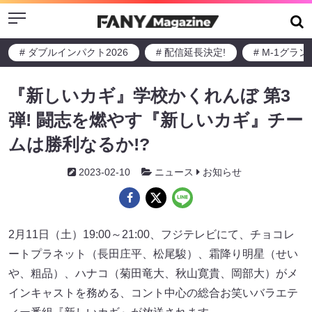
Menu
# ダブルインパクト2026
# 配信延長決定!
# M-1グラ
『新しいカギ』学校かくれんぼ 第3
弾! 闘志を燃やす『新しいカギ』チー
ムは勝利なるか!?
2023-02-10
ニュース
お知らせ
2月11日（土）19:00～21:00、フジテレビにて、チョコレ
ートプラネット（長田庄平、松尾駿）、霜降り明星（せい
や、粗品）、ハナコ（菊田竜大、秋山寛貴、岡部大）がメ
インキャストを務める、コント中心の総合お笑いバラエテ