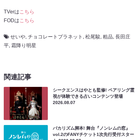
TVerは
こちら
FODは
こちら
せいや
,
チョコレートプラネット
,
松尾駿
,
粗品
,
長田庄
平
,
霜降り明星
関連記事
シークエンスはやとも監修! ペアリング霊
視が体験できる占いコンテンツ登場
2026.08.07
バカリズム脚本! 舞台『ノンレムの窓』
vol.2のFANYチケット1次先行受付スター