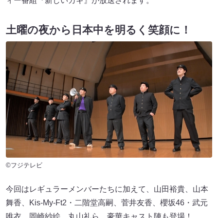
ィー番組『新しいカギ』が放送されます。
土曜の夜から日本中を明るく笑顔に！
©フジテレビ
今回はレギュラーメンバーたちに加えて、山田裕貴、山本
舞香、Kis-My-Ft2・二階堂高嗣、菅井友香、櫻坂46・武元
唯衣、岡崎紗絵、丸山礼ら、豪華キャスト陣も登場！