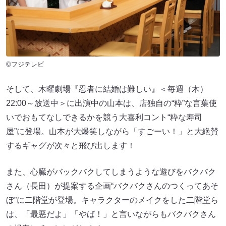
©フジテレビ
そして、木曜劇場『忍者に結婚は難しい』＜毎週（木）
22:00～放送中＞に出演中の山本は、店独自の“粋”な言葉使
いでおもてなしできるかを競う大喜利コント“粋な寿司
屋”に登場。山本が大爆笑しながら「すごーい！」と大絶賛
するギャグが次々と飛び出します！
また、心臓がバックバクしてしまうような遊びをバクバク
さん（長田）が提案する企画“バクバクさんのつくってあそ
ぼ”に二階堂が登場。キャラクターのメイクをした二階堂ら
は、「最悪だよ」「やば！」と言いながらもバクバクさん