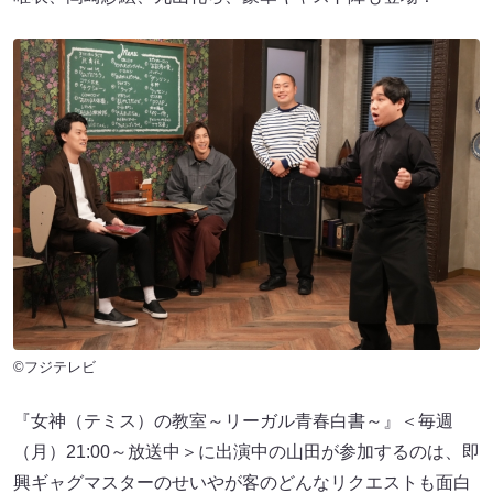
©フジテレビ
『女神（テミス）の教室～リーガル青春白書～』＜毎週
（月）21:00～放送中＞に出演中の山田が参加するのは、即
興ギャグマスターのせいやが客のどんなリクエストも面白