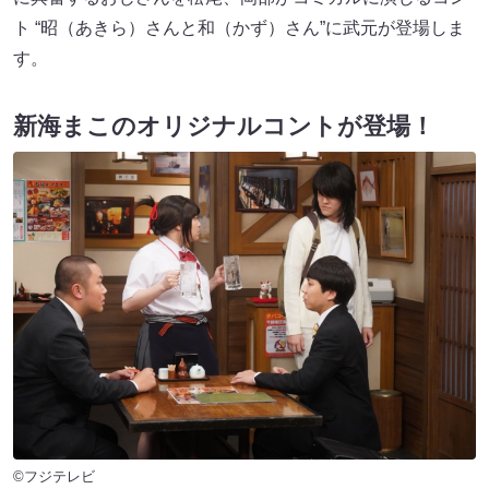
ト “昭（あきら）さんと和（かず）さん”に武元が登場しま
す。
新海まこのオリジナルコントが登場！
©フジテレビ