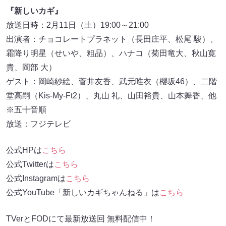
『新しいカギ』
放送日時：2月11日（土）19:00～21:00
出演者：チョコレートプラネット（長田庄平、松尾 駿）、
霜降り明星（せいや、粗品）、ハナコ（菊田竜大、秋山寛
貴、岡部 大）
ゲスト：岡崎紗絵、菅井友香、武元唯衣（櫻坂46）、二階
堂高嗣（Kis-My-Ft2）、丸山 礼、山田裕貴、山本舞香、他
※五十音順
放送：フジテレビ
公式HPは
こちら
公式Twitterは
こちら
公式Instagramは
こちら
公式YouTube「新しいカギちゃんねる」は
こちら
TVerとFODにて最新放送回 無料配信中！