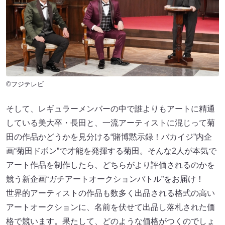
©フジテレビ
そして、レギュラーメンバーの中で誰よりもアートに精通
している美大卒・長田と、一流アーティストに混じって菊
田の作品かどうかを見分ける“賭博黙示録！バカイジ”内企
画“菊田ドボン”で才能を発揮する菊田。そんな2人が本気で
アート作品を制作したら、どちらがより評価されるのかを
競う新企画“ガチアートオークションバトル”をお届け！
世界的アーティストの作品も数多く出品される格式の高い
アートオークションに、名前を伏せて出品し落札された価
格で競います。果たして、どのような価格がつくのでしょ