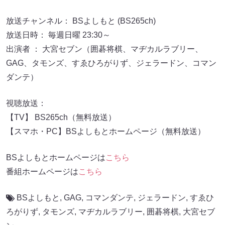
放送チャンネル： BSよしもと (BS265ch)
放送日時： 毎週日曜 23:30～
出演者 ： 大宮セブン（囲碁将棋、マヂカルラブリー、
GAG、タモンズ、すゑひろがりず、ジェラードン、コマン
ダンテ）
視聴放送：
【TV】 BS265ch（無料放送）
【スマホ・PC】BSよしもとホームページ（無料放送）
BSよしもとホームページは
こちら
番組ホームページは
こちら
BSよしもと
,
GAG
,
コマンダンテ
,
ジェラードン
,
すゑひ
ろがりず
,
タモンズ
,
マヂカルラブリー
,
囲碁将棋
,
大宮セブ