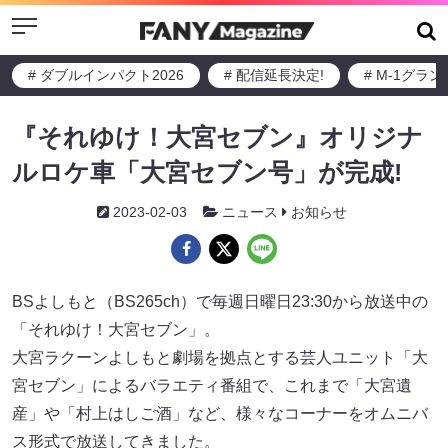
Menu
# ダブルインパクト2026
# 配信延長決定!
# M-1グラ
『それゆけ！大宮セブン』オリジナ
ルロケ車「大宮セブン号」が完成!
2023-02-03
ニュース
お知らせ
BSよしもと（BS265ch）で毎週日曜日23:30から放送中の
「それゆけ！大宮セブン」。
大宮ラクーンよしもと劇場を拠点とする芸人ユニット「大
宮セブン」によるバラエティ番組で、これまで「大宮遺
産」や「村上はしご酒」など、様々なコーナーをオムニバ
ス形式で放送してきました。