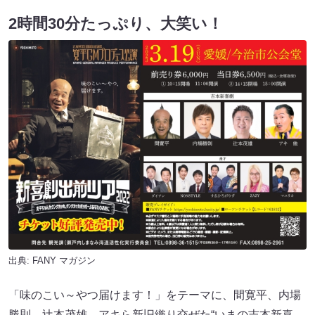
2時間30分たっぷり、大笑い！
出典:
FANY マガジン
「味のこい～やつ届けます！」をテーマに、間寛平、内場
勝則、辻本茂雄、アキら新旧織り交ぜた“いまの吉本新喜