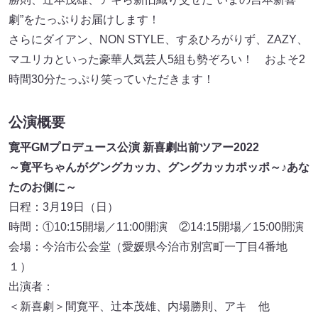
劇”をたっぷりお届けします！
さらにダイアン、NON STYLE、すゑひろがりず、ZAZY、
マユリカといった豪華人気芸人5組も勢ぞろい！ およそ2
時間30分たっぷり笑っていただきます！
公演概要
寛平GMプロデュース公演 新喜劇出前ツアー2022
～寛平ちゃんがグングカッカ、グングカッカポッポ～♪あな
たのお側に～
日程：3月19日（日）
時間：①10:15開場／11:00開演 ②14:15開場／15:00開演
会場：今治市公会堂（愛媛県今治市別宮町一丁目4番地
１）
出演者：
＜新喜劇＞間寛平、辻本茂雄、内場勝則、アキ 他