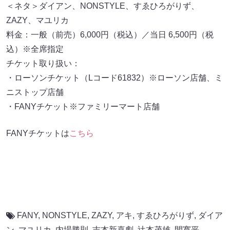
＜ネタ＞ダイアン、NONSTYLE、すゑひろがりず、
ZAZY、マユリカ
料金：一般（前売）6,000円（税込）／当日 6,500円（税
込）※全席指定
チケット取り扱い：
・ローソンチケット（Lコード61832）※ローソン店舗、ミ
ニストップ店舗
・FANYチケット※ファミリーマート店舗
FANYチケットは
こちら
FANY
,
NONSTYLE
,
ZAZY
,
アキ
,
すゑひろがりず
,
ダイア
ン
,
マユリカ
,
内場勝則
,
吉本新喜劇
,
辻本茂雄
,
間寛平