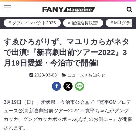
Menu
# ダブルインパクト2026
# 配信延長決定!
# M-1グラ
すゑひろがりず、マユリカらがネタ
で出演!『新喜劇出前ツアー2022』3
月19日愛媛・今治市で開催!
2023-03-03
ニュース
お知らせ
3月19日（日）、愛媛県・今治市公会堂で『寛平GMプロデ
ュース公演 新喜劇出前ツアー2022 ～寛平ちゃんがグング
カッカ、グングカッカポッポ～♪あなたのお側に～』が開催
されます。