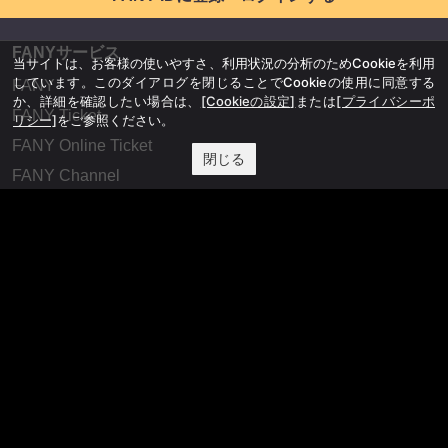
FANYサービス
当サイトは、お客様の使いやすさ、利用状況の分析のためCookieを利用
しています。このダイアログを閉じることでCookieの使用に同意する
FANY
か、詳細を確認したい場合は、
[Cookieの設定]
または
[プライバシーポ
FANY Ticket
リシー]
をご参照ください。
FANY Online Ticket
閉じる
FANY Channel
FANY Crowdfunding
FANY Mall
FANY Commu
法務・規約
プライバシーポリシー
反社会的勢力排除宣言
会社情報