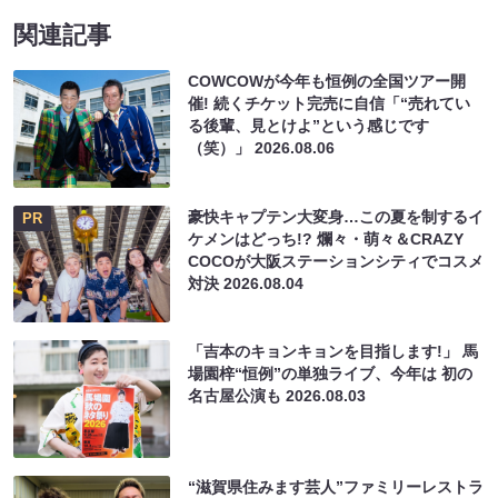
関連記事
COWCOWが今年も恒例の全国ツアー開
催! 続くチケット完売に自信「“売れてい
る後輩、見とけよ”という感じです
（笑）」
2026.08.06
豪快キャプテン大変身…この夏を制するイ
PR
ケメンはどっち!? 爛々・萌々＆CRAZY
COCOが大阪ステーションシティでコスメ
対決
2026.08.04
「吉本のキョンキョンを目指します!」 馬
場園梓“恒例”の単独ライブ、今年は 初の
名古屋公演も
2026.08.03
“滋賀県住みます芸人”ファミリーレストラ