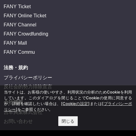
FANY Ticket
FANY Online Ticket
FANY Channel
FANY Crowdfunding
FANY Mall
FANY Commu
法務・規約
プライバシーポリシー
反社会的勢力排除宣言
当サイトは、お客様の使いやすさ、利用状況の分析のためCookieを利用
しています。このダイアログを閉じることでCookieの使用に同意する
会社情報
か、詳細を確認したい場合は、
[Cookieの設定]
または
[プライバシーポ
リシー]
をご参照ください。
吉本興業株式会社
閉じる
お問い合わせ