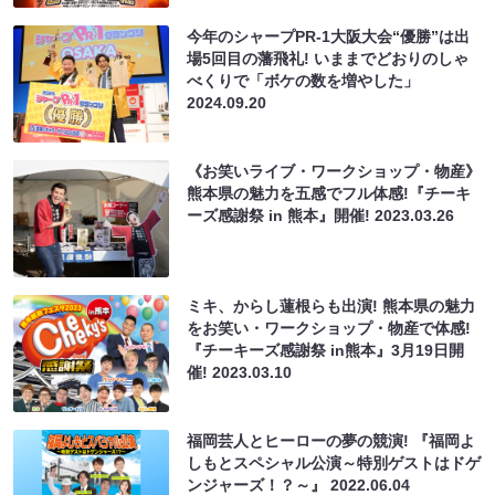
今年のシャープPR-1大阪大会“優勝”は出
場5回目の藩飛礼! いままでどおりのしゃ
べくりで「ボケの数を増やした」
2024.09.20
《お笑いライブ・ワークショップ・物産》
熊本県の魅力を五感でフル体感!『チーキ
ーズ感謝祭 in 熊本』開催!
2023.03.26
ミキ、からし蓮根らも出演! 熊本県の魅力
をお笑い・ワークショップ・物産で体感!
『チーキーズ感謝祭 in熊本』3月19日開
催!
2023.03.10
福岡芸人とヒーローの夢の競演! 『福岡よ
しもとスペシャル公演～特別ゲストはドゲ
ンジャーズ！？～』
2022.06.04