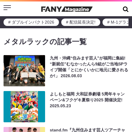
Menu
# ダブルインパクト2026
# 配信延長決定!
# M-1グラ
メタルラックの記事一覧
九州・沖縄“住みます芸人”が福岡に集結!
“新就任”むなかったんら9組がご当地SPラ
イブ開催「とにかくいかに地元に愛される
か!」
2026.08.03
よしもと福岡 大和証券劇場 5周年キャン
ペーン&フクゲキ夏祭り2025 開催決定!
2025.05.23
stand.fm『九州住みます芸人ツアーチャ