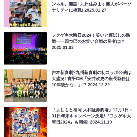
ンネル』開設! 九州住みます芸人がパーソ
ナリティに挑戦!
2025.01.27
フクゲキ大晦日2024！笑いと運試しの熱
戦――四つ巴のお笑い合戦の勝者は!?
2025.01.03
吉本新喜劇×九州新喜劇の初コラボ公演は
大盛況! 寛平GM「安井政史の座長就任は
10年後かな…」!?
2024.12.22
「よしもと福岡 大和証券劇場」12⽉1⽇～
31⽇年末キャンペーン決定!『フクゲキ大
晦日2024』も開催!
2024.11.19