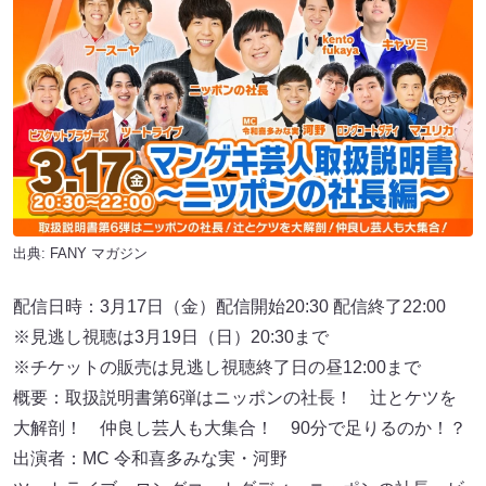
出典:
FANY マガジン
配信日時：3月17日（金）配信開始20:30 配信終了22:00
※見逃し視聴は3月19日（日）20:30まで
※チケットの販売は⾒逃し視聴終了⽇の昼12:00まで
概要：取扱説明書第6弾はニッポンの社⻑！ 辻とケツを
⼤解剖！ 仲良し芸⼈も⼤集合！ 90分で⾜りるのか！？
出演者：MC 令和喜多みな実・河野