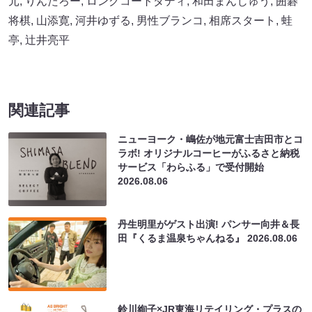
元
,
りんたろー
,
ロングコートダディ
,
和田まんじゅう
,
囲碁
将棋
,
山添寛
,
河井ゆずる
,
男性ブランコ
,
相席スタート
,
蛙
亭
,
辻井亮平
関連記事
ニューヨーク・嶋佐が地元富士吉田市とコ
ラボ! オリジナルコーヒーがふるさと納税
サービス「わらふる」で受付開始
2026.08.06
丹生明里がゲスト出演! パンサー向井＆長
田『くるま温泉ちゃんねる』
2026.08.06
鈴川絢子×JR東海リテイリング・プラスの