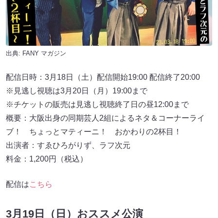
出典:
FANY マガジン
配信日時：3月18日（土）配信開始19:00 配信終了20:00
※見逃し視聴は3月20日（月）19:00まで
※チケットの販売は⾒逃し視聴終了⽇の昼12:00まで
概要：⼤阪出⾝の同期芸⼈2組によるネタ＆コーナーライ
ブ！ ちょっとマティーニ！ おかわりの2杯⽬！
出演者：すゑひろがりず、ラフ次元
料金：1,200円（税込）
配信は
こちら
3月19日（日）おススメ公演