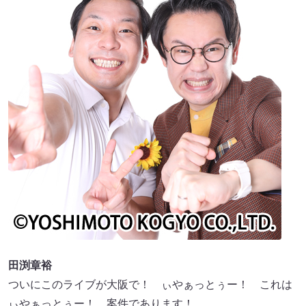
田渕章裕
ついにこのライブが⼤阪で！ ぃやぁっとぅー！ これは
ぃやぁっとぅー！ 案件であります！