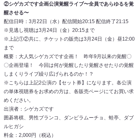
②シゲカズです企画公演覚醒ライブ〜全員であらゆるを覚
醒させる〜
配信⽇時：3月22日（⽔）配信開始20:15 配信終了21:15
※⾒逃し視聴は3月24日（⾦）20:15まで
※上記①②共に、チケットの販売は3月24日（⾦）昼12:00
まで
概要：⼤⼈気シゲカズです企画！ 昨年9⽉以来の覚醒〇
〇企画登場！ 今回は何が覚醒したり覚醒させたりの覚醒
しまくりライブ繰り広げられるのか！？
※こちらは上記2公演の【セット券】になります。各公演
の単体視聴券をお求めの⽅は、各販売ページにてお買い求
めください。
出演者：シゲカズです
囲碁将棋、男性ブランコ、ダンビラムーチョ、蛙亭、ダブ
ルヒガシ
料⾦：2,000円（税込）