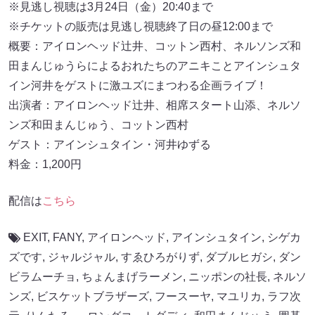
※見逃し視聴は3月24日（金）20:40まで
※チケットの販売は見逃し視聴終了日の昼12:00まで
概要：アイロンヘッド辻井、コットン⻄村、ネルソンズ和
⽥まんじゅうらによるおれたちのアニキことアインシュタ
イン河井をゲストに激ユズにまつわる企画ライブ！
出演者：アイロンヘッド辻井、相席スタート⼭添、ネルソ
ンズ和⽥まんじゅう、コットン⻄村
ゲスト：アインシュタイン・河井ゆずる
料金：1,200円
配信は
こちら
EXIT
,
FANY
,
アイロンヘッド
,
アインシュタイン
,
シゲカ
ズです
,
ジャルジャル
,
すゑひろがりず
,
ダブルヒガシ
,
ダン
ビラムーチョ
,
ちょんまげラーメン
,
ニッポンの社長
,
ネルソ
ンズ
,
ビスケットブラザーズ
,
フースーヤ
,
マユリカ
,
ラフ次