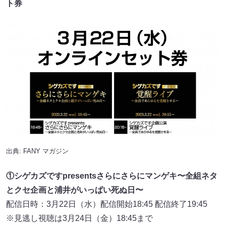
ト券
出典:
FANY マガジン
①シゲカズですpresentsさらにさらにマンゲキ〜全組ネタ
とクセ企画と浦井がいっぱい死ぬ⽇〜
配信⽇時：3月22日（⽔）配信開始18:45 配信終了19:45
※⾒逃し視聴は3月24日（⾦）18:45まで