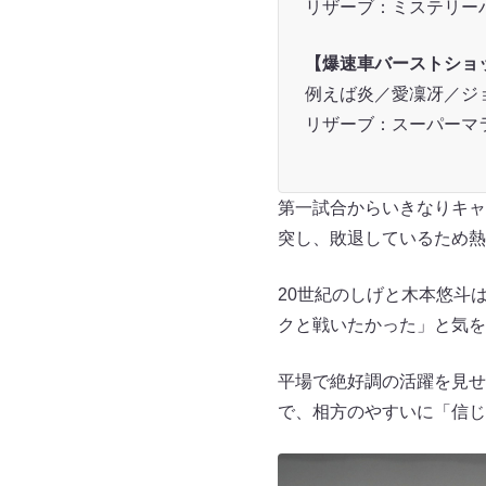
リザーブ：ミステリー
【爆速車バーストショ
例えば炎／愛凜冴／ジ
リザーブ：スーパーマ
第一試合からいきなりキャ
突し、敗退しているため熱
20世紀のしげと木本悠斗
クと戦いたかった」と気を
平場で絶好調の活躍を見せ
で、相方のやすいに「信じ