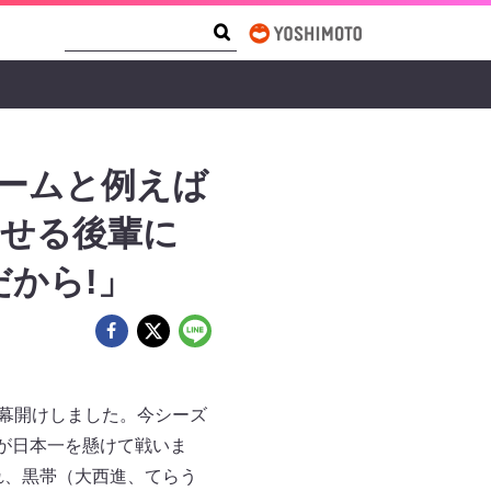
Search Form
Search
ームと例えば
ませる後輩に
から!」
ら幕開けしました。今シーズ
が日本一を懸けて戦いま
れ、黒帯（大西進、てらう