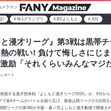
カメラマン
定!
# M-1グランプリ
# BSよしもと
# JO1
と漫才リーグ』第3戦は黒帯チ
熱の戦い! 負けて悔しさにじ
激励「それくらいみんなマジだ
レポート
発掘する漫才団体戦『よしもと漫才リーグ2025』が、9月か
グで各4チームがバトルを繰り広げ、最後は両リーグの1位同士
、関西リーグの第3戦が大阪・森ノ宮よしもと漫才劇場で開催さ