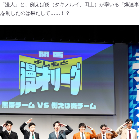
「漫人」と、例えば炎（タキノルイ、田上）が率いる「爆速車
戦を制したのは果たして……！？