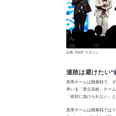
出典:
FANY マガジン
連敗は避けたい“
黒帯チームは開幕戦で、ダ
率いる「県立高校」チーム
「絶対に負けられない」と
黒帯チームは開幕戦ではリ