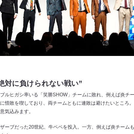
絶対に負けられない戦い”
ブルヒガシ率いる「笑勝SHOW」チームに敗れ、例えば炎チ
に惜敗を喫しており、両チームともに連敗は避けたいところ。
意気込みます。
ザーブだった20世紀、牛ペペを投入。一方、例えば炎チーム