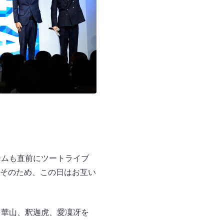
ームも直前にツートライブ
そのため、この日はお互い
も華山、釈迦虎、愛凜冴を