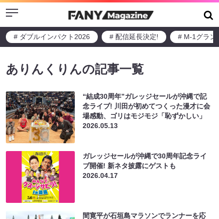
Menu
# ダブルインパクト2026
# 配信延長決定!
# M-1グラ
ありんくりんの記事一覧
“結成30周年”ガレッジセールが沖縄で記
念ライブ! 川田が初めてつくった漫才に会
場感動、ゴリはモジモジ「恥ずかしい」
2026.05.13
ガレッジセールが沖縄で30周年記念ライ
ブ開催! 新ネタ披露にゲストも
2026.04.17
間寛平が石垣島マラソンでランナーを応