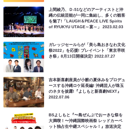
上間綾乃、Ｄ-51などのアーティストと沖
縄の伝統芸能が一同に集結し、多くの観客
を魅了!「LAUGH＆PEACE LIVE Spirits
of RYUKYU UTAGE～宴～」
2023.02.03
ガレッジセールらが「美ら島おきなわ文化
祭2022」を応援! プレイベント「東京早咲
き祭」8月13日開催決定!
2022.07.27
吉本新喜劇座員が小籔の夏休みをプロデュ
ースする沖縄ロケ延長編! 沖縄芸人が珠玉
のネタを披露!『よしもと新喜劇NEXT』
2022.07.06
BSよしもと『〜島ぜんぶでおーきな祭を
大満喫！〜沖縄国際映画祭 レッドカーペ
ット独占生中継スペシャル！』放送決定