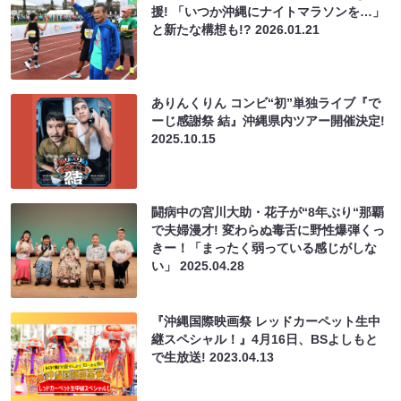
援! 「いつか沖縄にナイトマラソンを…」
と新たな構想も!?
2026.01.21
ありんくりん コンビ“初”単独ライブ『で
ーじ感謝祭 結』沖縄県内ツアー開催決定!
2025.10.15
闘病中の宮川大助・花子が“8年ぶり“那覇
で夫婦漫才! 変わらぬ毒舌に野性爆弾くっ
きー！「まったく弱っている感じがしな
い」
2025.04.28
『沖縄国際映画祭 レッドカーペット生中
継スペシャル！』4月16日、BSよしもと
で生放送!
2023.04.13