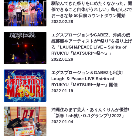
馴染んできた祭りを止めたくなかった。開
催できること自体がうれしい」島ぜんぶで
おーきな祭 50日前カウントダウン開始
2022.02.28
エグスプロージョンやGABEZ、沖縄の伝
統芸能やアーティストが“祭り”を盛り上げ
る「LAUGH&PEACE LIVE – Spirits of
RYUKYU『MATSURI〜祭〜』」
2022.01.26
エグスプロージョン＆GABEZも出演!
Laugh ＆ Peace LIVE Spirits of
RYUKYU「MATSURI〜祭〜」開催
2022.01.19
沖縄住みます芸人・ありんくりんが優勝!
「新春！oh笑いＯ-1グランプリ2022」
2022.01.04