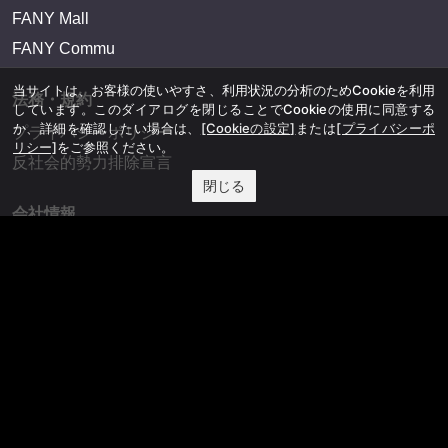
FANY Mall
FANY Commu
当サイトは、お客様の使いやすさ、利用状況の分析のためCookieを利用
法務・規約
しています。このダイアログを閉じることでCookieの使用に同意する
か、詳細を確認したい場合は、
[Cookieの設定]
または
[プライバシーポ
プライバシーポリシー
リシー]
をご参照ください。
反社会的勢力排除宣言
閉じる
会社情報
吉本興業株式会社
お問い合わせ
その他
よしもとニュースセンターアーカイブ