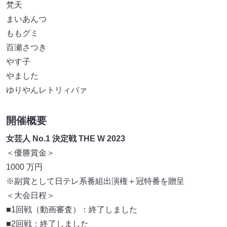
梵天
まいあんつ
ももグミ
百瀬さつき
やす子
やました
ゆりやんレトリィバァ
開催概要
女芸人 No.1 決定戦 THE W 2023
＜優勝賞金＞
1000 万円
※副賞として日テレ系番組出演権＋冠特番を贈呈
＜大会日程＞
■1回戦（動画審査）：終了しました
■2回戦：終了しました