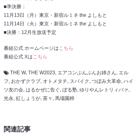
■準決勝：
11月13日（月）東京・新宿ルミネ the よしもと
11月14日（火）東京・新宿ルミネ the よしもと
■決勝：12月生放送予定
番組公式 ホームページは
こちら
番組公式 Xは
こちら
THE W
,
THE W2023
,
エアコンぶんぶんお姉さん
,
エル
フ
,
おかずクラブ
,
オトメタチ
,
スパイク
,
つぼみ大革命
,
ハイ
ツ友の会
,
はるかぜに告ぐ
,
ぼる塾
,
ゆりやんレトリィバァ
,
光永
,
紅しょうが
,
茶々
,
馬場園梓
関連記事