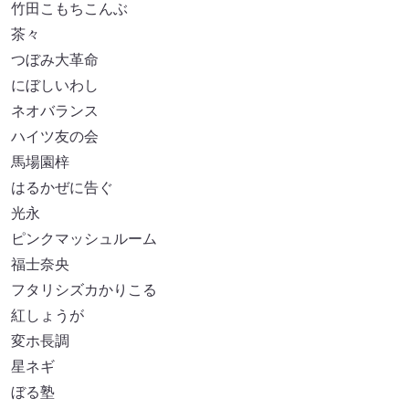
竹田こもちこんぶ
茶々
つぼみ大革命
にぼしいわし
ネオバランス
ハイツ友の会
馬場園梓
はるかぜに告ぐ
光永
ピンクマッシュルーム
福士奈央
フタリシズカかりこる
紅しょうが
変ホ長調
星ネギ
ぼる塾