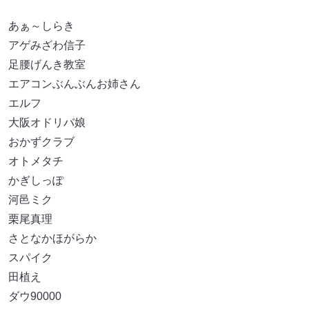
あぁ～しらき
アゲみざわ信子
足腰げんき教室
エアコンぶんぶんお姉さん
エルフ
大阪オドリバ娘
おかずクラブ
オトメタチ
かぎしっぽ
河邑ミク
栗尾真理
さとなかほがらか
スパイク
田植え
ダウ90000