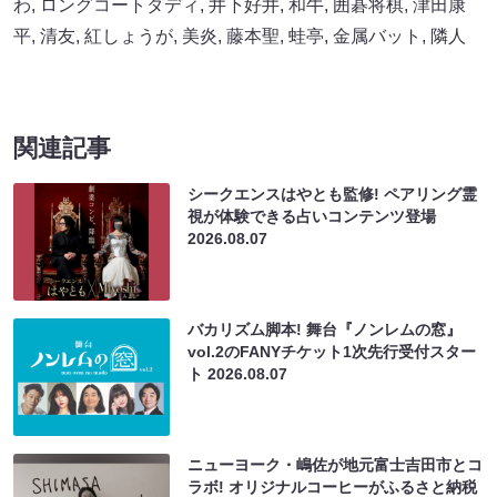
わ
,
ロングコートダディ
,
井下好井
,
和牛
,
囲碁将棋
,
津田康
平
,
清友
,
紅しょうが
,
美炎
,
藤本聖
,
蛙亭
,
金属バット
,
隣人
関連記事
シークエンスはやとも監修! ペアリング霊
視が体験できる占いコンテンツ登場
2026.08.07
バカリズム脚本! 舞台『ノンレムの窓』
vol.2のFANYチケット1次先行受付スター
ト
2026.08.07
ニューヨーク・嶋佐が地元富士吉田市とコ
ラボ! オリジナルコーヒーがふるさと納税