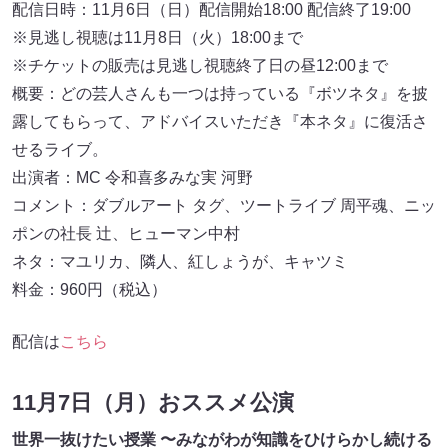
配信日時：11月6日（日）配信開始18:00 配信終了19:00
※見逃し視聴は11月8日（火）18:00まで
※チケットの販売は見逃し視聴終了日の昼12:00まで
概要：どの芸⼈さんも⼀つは持っている『ボツネタ』を披
露してもらって、アドバイスいただき『本ネタ』に復活さ
せるライブ。
出演者：MC 令和喜多みな実 河野
コメント：ダブルアート タグ、ツートライブ 周平魂、ニッ
ポンの社⻑ 辻、ヒューマン中村
ネタ：マユリカ、隣⼈、紅しょうが、キャツミ
料金：960円（税込）
配信は
こちら
11月7日（月）おススメ公演
世界⼀抜けたい授業 〜みながわが知識をひけらかし続ける