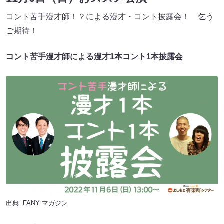
コント苦⼿漫才師！？による漫才・コント披露会！ 乞う
ご期待！
コント苦⼿漫才師による漫才1本コント1本披露会
出典:
FANY マガジン