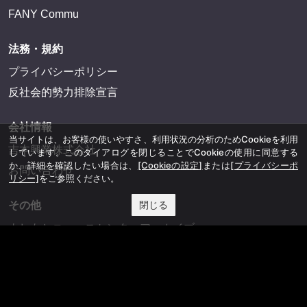
FANY Commu
法務・規約
プライバシーポリシー
反社会的勢力排除宣言
会社情報
当サイトは、お客様の使いやすさ、利用状況の分析のためCookieを利用
吉本興業株式会社
しています。このダイアログを閉じることでCookieの使用に同意する
か、詳細を確認したい場合は、
[Cookieの設定]
または
[プライバシーポ
お問い合わせ
リシー]
をご参照ください。
閉じる
その他
よしもとニュースセンターアーカイブ
©YOSHIMOTO KOGYO, All Rights Reserved.