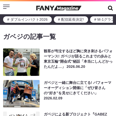
Menu
# ダブルインパクト2026
# 配信延長決定!
# M-1グラ
ガベジの記事一覧
観客が号泣するほど胸に突き刺さるパフォ
ーマンス! ガベジが語るこれまでの歩みと
東京五輪“開会式”秘話「本当にしんどかっ
たんだよ…」
2026.06.20
ガベジと一緒に舞台に立てる! パフォーマ
ーオーディション開催に「ぜひ皆さん
の“好き”を見せにきてください」
2026.02.09
ガベジによる新プロジェクト『GABEZ