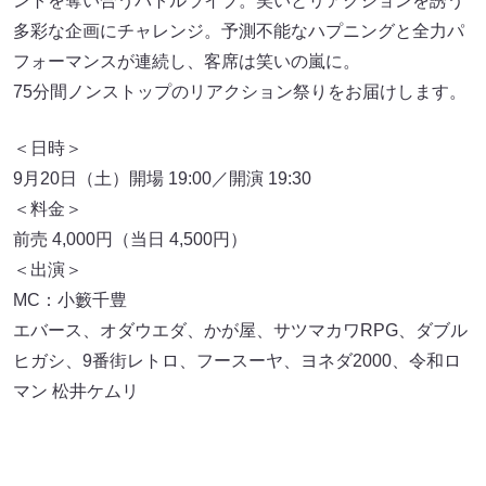
ントを奪い合うバトルライブ。笑いとリアクションを誘う
多彩な企画にチャレンジ。予測不能なハプニングと全力パ
フォーマンスが連続し、客席は笑いの嵐に。
75分間ノンストップのリアクション祭りをお届けします。
＜日時＞
9月20日（土）開場 19:00／開演 19:30
＜料金＞
前売 4,000円（当日 4,500円）
＜出演＞
MC：小籔千豊
エバース、オダウエダ、かが屋、サツマカワRPG、ダブル
ヒガシ、9番街レトロ、フースーヤ、ヨネダ2000、令和ロ
マン 松井ケムリ