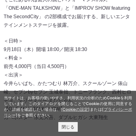
テーマは「即興」
台本なし。道具なし。
そこにあるのは芸人の腕とパフォーマンスのみ。
「ONE-MAN TALKSHOW」と「IMPROV SHOW featuring
The SecondCity」 の2部構成でお届けする、新しいエンタ
テインメントステージを披露。
＜日時＞
9月18日（木）開場 18:00／開演 18:30
＜料金＞
当サイトは、お客様の使いやすさ、利用状況の分析のためCookieを利用
前売 4,000円（当日 4,500円）
しています。このダイアログを閉じることでCookieの使用に同意する
＜出演＞
か、詳細を確認したい場合は、
[Cookieの設定]
または
[プライバシーポ
リシー]
をご参照ください。
今井らいぱち、かたつむり 林万介、スクールゾーン 俵山
峻、セブンbyセブン 玉城泰拙、トニーフランク、西村ヒロ
閉じる
チョ、マリーマリー えびちゃん