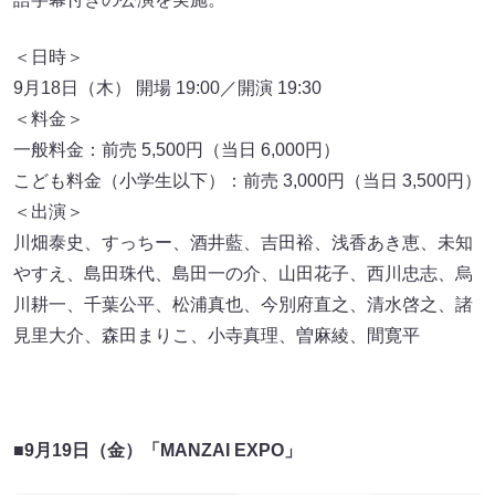
＜日時＞
9月18日（木） 開場 19:00／開演 19:30
＜料金＞
一般料金：前売 5,500円（当日 6,000円）
こども料金（小学生以下）：前売 3,000円（当日 3,500円）
＜出演＞
川畑泰史、すっちー、酒井藍、吉田裕、浅香あき恵、未知
やすえ、島田珠代、島田一の介、山田花子、西川忠志、烏
川耕一、千葉公平、松浦真也、今別府直之、清水啓之、諸
見里大介、森田まりこ、小寺真理、曽麻綾、間寛平
■9月19日（金）「MANZAI EXPO」