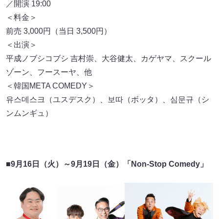
／開演 19:00
＜料金＞
前売 3,000円（当日 3,500円）
＜出演＞
平成ノブシコブシ 吉村崇、大谷健太、カゲヤマ、スクール
ゾーン、フースーヤ、他
＜韓国META COMEDY＞
유스데스크（ユスデスク）、보따（ボッタ）、심문규（シ
ンムンギュ）
■
9月16日（火）～9月19日（金）「Non-Stop Comedy」