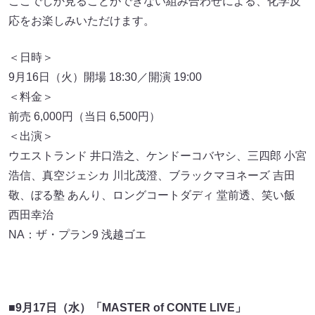
ここでしか見ることができない組み合わせによる、化学反
応をお楽しみいただけます。
＜日時＞
9月16日（火）開場 18:30／開演 19:00
＜料金＞
前売 6,000円（当日 6,500円）
＜出演＞
ウエストランド 井口浩之、ケンドーコバヤシ、三四郎 小宮
浩信、真空ジェシカ 川北茂澄、ブラックマヨネーズ 吉田
敬、ぼる塾 あんり、ロングコートダディ 堂前透、笑い飯
西田幸治
NA：ザ・プラン9 浅越ゴエ
■
9月17日（水）「MASTER of CONTE LIVE」