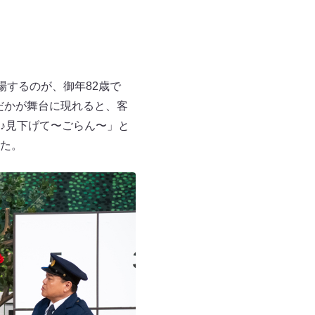
場するのが、御年82歳で
だかが舞台に現れると、客
♪見下げて〜ごらん〜」と
た。