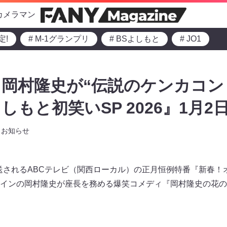
カメラマン
定!
# M-1グランプリ
# BSよしもと
# JO1
岡村隆史が“伝説のケンカコント
もと初笑いSP 2026』1月2日
お知らせ
に放送されるABCテレビ（関西ローカル）の正月恒例特番『新春
インの岡村隆史が座長を務める爆笑コメディ『岡村隆史の花の駐