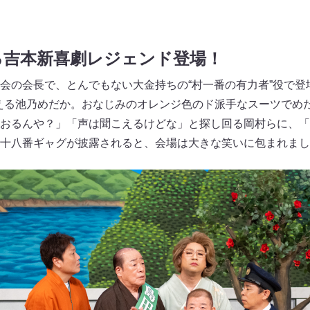
る吉本新喜劇レジェンド
登場！
会の会長で、とんでもない大金持ちの“村一番の有力者”役で登
を迎える池乃めだか。おなじみのオレンジ色のド派手なスーツでめ
おるんや？」「声は聞こえるけどな」と探し回る岡村らに、「
十八番ギャグが披露されると、会場は大きな笑いに包まれまし