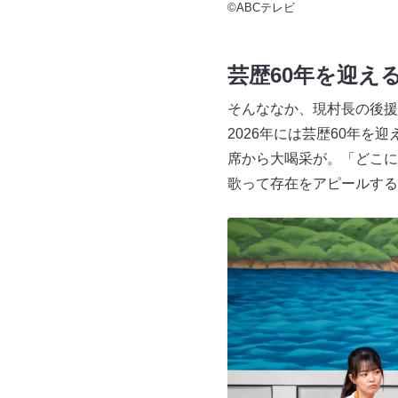
©ABCテレビ
芸歴60年を迎え
そんななか、現村長の後援
2026年には芸歴60年
席から大喝采が。「どこに
歌って存在をアピールする