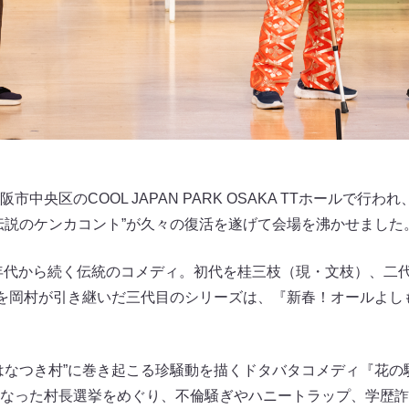
中央区のCOOL JAPAN PARK OSAKA TTホールで行
伝説のケンカコント”が久々の復活を遂げて会場を沸かせました
0年代から続く伝統のコメディ。初代を桂三枝（現・文枝）、二
”を岡村が引き継いだ三代目のシリーズは、『新春！オールよしも
はなつき村”に巻き起こる珍騒動を描くドタバタコメディ『花の
なった村長選挙をめぐり、不倫騒ぎやハニートラップ、学歴詐