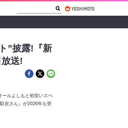
Search Form
Search
”披露!『新
放送!
！オールよしもと初笑いスペ
在さん』が2026年も登