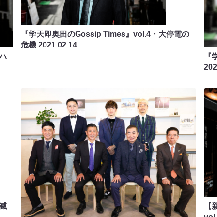
『学天即奥田のGossip Times』vol.4・大停電の
危機
2021.02.14
ンハ
『学
202
絶滅
【新
v