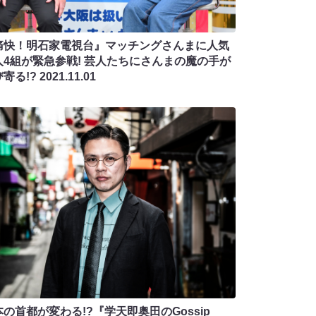
痛快！明石家電視台』マッチングさんまに人気
人4組が緊急参戦! 芸人たちにさんまの魔の手が
び寄る!?
2021.11.01
の首都が変わる!?『学天即奥田のGossip