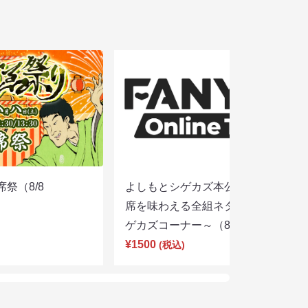
席祭（8/8
よしもとシゲカズ本公演～本気の寄
席を味わえる全組ネタと大阪名物シ
ゲカズコーナー～（8/8 13:30）
¥1500
(税込)