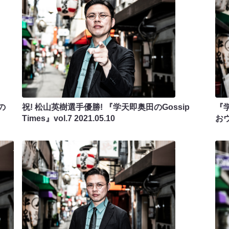
の
祝! 松山英樹選手優勝! 『学天即奥田のGossip
『学
Times』vol.7
2021.05.10
お