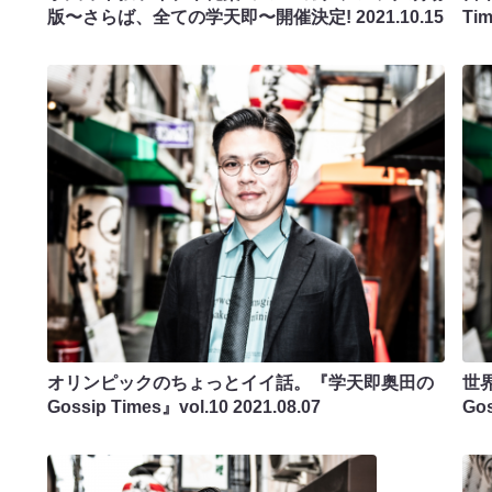
版〜さらば、全ての学天即〜開催決定!
2021.10.15
Ti
オリンピックのちょっとイイ話。『学天即奥田の
世
Gossip Times』vol.10
2021.08.07
Gos