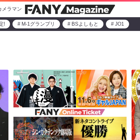
カメラマン
定!
# M-1グランプリ
# BSよしもと
# JO1