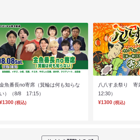
金魚番長no寄席（箕輪は何も知らな
八八すゑ祭り 寄
い）（8/8 17:15）
12:30）
¥1300
¥1300
(税込)
(税込)