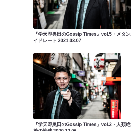
『学天即奥田のGossip Times』vol.5・メタ
イドレート
2021.03.07
『学天即奥田のGossip Times』vol.2・人類
後の地球
2020.12.06