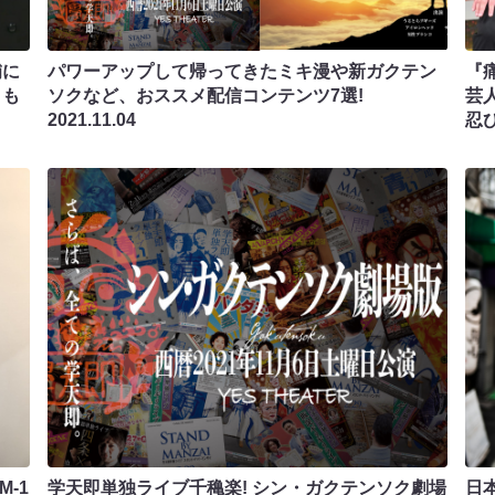
補に
パワーアップして帰ってきたミキ漫や新ガクテン
『
」も
ソクなど、おススメ配信コンテンツ7選!
芸
2021.11.04
忍
-1
学天即単独ライブ千穐楽! シン・ガクテンソク劇場
日本