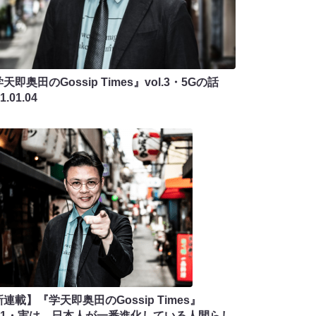
天即奥田のGossip Times』vol.3・5Gの話
1.01.04
連載】『学天即奥田のGossip Times』
ol.1・実は、日本人が一番進化している人間らし