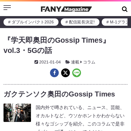
Menu
# ダブルインパクト2026
# 配信延長決定!
# M-1グラ
『学天即奥田のGossip Times』
vol.3・5Gの話
2021-01-04
連載
コラム
ガクテンソク奥田のGossip Times
国内外で噂されている、ニュース、芸能、
オカルトなど、ウソかホントかわからない
様々なゴシップを紹介。このコラムで是非