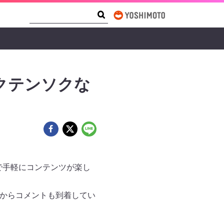
Search Form
Search
クテンソクな
で手軽にコンテンツが楽し
即からコメントも到着してい