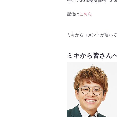
料金：GoTo割引価格 2,
配信は
こちら
ミキからコメントが届いて
ミキから皆さん