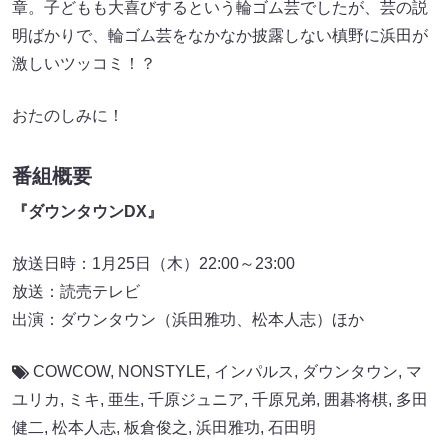
章。子どもも大喜びするという輪ゴム芸でしたが、芸の説
明ばかりで、輪ゴム芸をなかなか披露しない槙野に浜田が
激しいツッコミ！？
おたのしみに！
番組概要
『ダウンタウンDX』
放送日時：1月25日（木）22:00～23:00
放送：読売テレビ
出演：ダウンタウン（浜田雅功、松本人志）ほか
COWCOW
,
NONSTYLE
,
インパルス
,
ダウンタウン
,
マ
ユリカ
,
ミキ
,
亜生
,
千原ジュニア
,
千原兄弟
,
囲碁将棋
,
多田
健二
,
松本人志
,
板倉俊之
,
浜田雅功
,
石田明