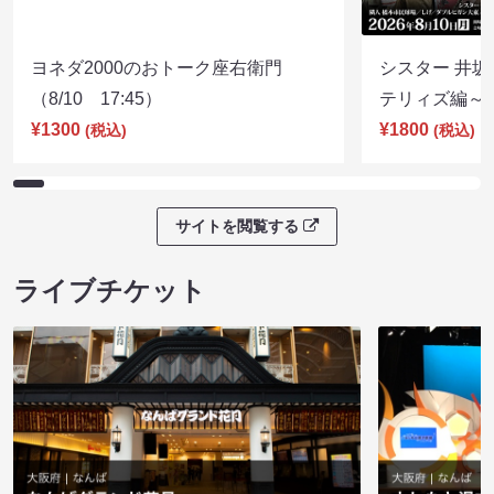
ヨネダ2000のおトーク座右衛門
シスター 井坂
（8/10 17:45）
テリィズ編～（8
¥1300
¥1800
(税込)
(税込)
サイトを閲覧する
ライブチケット