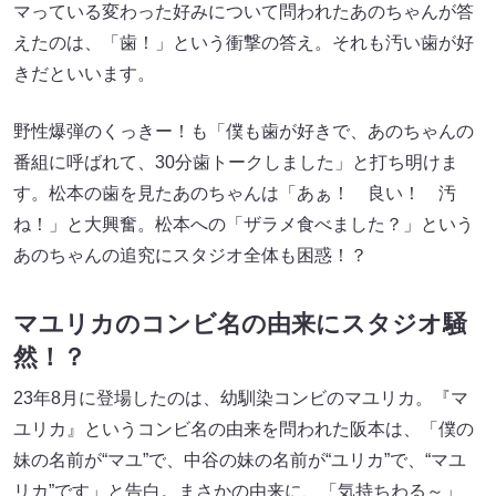
マっている変わった好みについて問われたあのちゃんが答
えたのは、「歯！」という衝撃の答え。それも汚い歯が好
きだといいます。
野性爆弾のくっきー！も「僕も歯が好きで、あのちゃんの
番組に呼ばれて、30分歯トークしました」と打ち明けま
す。松本の歯を見たあのちゃんは「あぁ！ 良い！ 汚
ね！」と大興奮。松本への「ザラメ食べました？」という
あのちゃんの追究にスタジオ全体も困惑！？
マユリカのコンビ名の由来にスタジオ騒
然！？
23年8月に登場したのは、幼馴染コンビのマユリカ。『マ
ユリカ』というコンビ名の由来を問われた阪本は、「僕の
妹の名前が“マユ”で、中谷の妹の名前が“ユリカ”で、“マユ
リカ”です」と告白。まさかの由来に、「気持ちわる～」