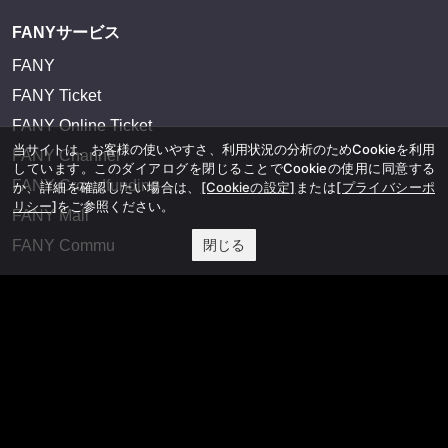
FANYサービス
FANY
FANY Ticket
FANY Online Ticket
当サイトは、お客様の使いやすさ、利用状況の分析のためCookieを利用
FANY Channel
しています。このダイアログを閉じることでCookieの使用に同意する
FANY Crowdfunding
か、詳細を確認したい場合は、
[Cookieの設定]
または
[プライバシーポ
リシー]
をご参照ください。
FANY Mall
閉じる
FANY Commu
法務・規約
プライバシーポリシー
反社会的勢力排除宣言
会社情報
吉本興業株式会社