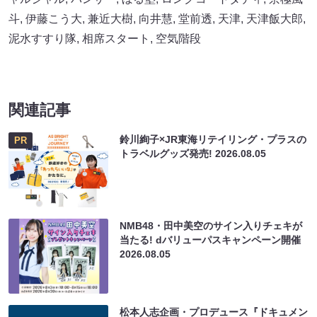
斗
,
伊藤こう大
,
兼近大樹
,
向井慧
,
堂前透
,
天津
,
天津飯大郎
,
泥水すすり隊
,
相席スタート
,
空気階段
関連記事
鈴川絢子×JR東海リテイリング・プラスの
PR
トラベルグッズ発売!
2026.08.05
NMB48・田中美空のサイン入りチェキが
当たる! dバリューパスキャンペーン開催
2026.08.05
松本人志企画・プロデュース『ドキュメン