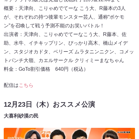
概要：天津向、こりゃめでてーな こう大、R藤本の3人
が、それぞれの持つ後輩モンスター芸人、通称“ボケモ
ン”を召喚して戦う予測不能のお笑いバトル！
出演者：天津向、こりゃめでてーなこう大、R藤本、佐
助、水牛、イチキップリン、ぴっかり高木、橋山メイデ
ン、スタジオカドタ、ベリーズ ムラタニンニクン、コメッ
トパンチ大嶺、カエルサークル クリィミーまなちゃん
料金：GoTo割引価格 640円（税込）
配信は
こちら
12月23日（木）おススメ公演
大喜利砂漠の民