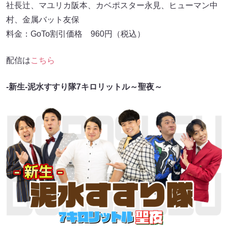
社長辻、マユリカ阪本、カベポスター永見、ヒューマン中
村、金属バット友保
料金：GoTo割引価格 960円（税込）
配信は
こちら
-新生-泥水すすり隊7キロリットル～聖夜～