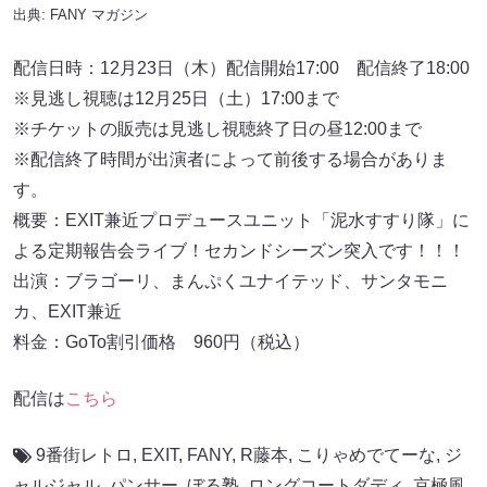
出典:
FANY マガジン
配信日時：12月23日（木）配信開始17:00 配信終了18:00
※見逃し視聴は12月25日（土）17:00まで
※チケットの販売は見逃し視聴終了日の昼12:00まで
※配信終了時間が出演者によって前後する場合がありま
す。
概要：EXIT兼近プロデュースユニット「泥水すすり隊」に
よる定期報告会ライブ！セカンドシーズン突入です！！！
出演：ブラゴーリ、まんぷくユナイテッド、サンタモニ
カ、EXIT兼近
料金：GoTo割引価格 960円（税込）
配信は
こちら
9番街レトロ
,
EXIT
,
FANY
,
R藤本
,
こりゃめでてーな
,
ジ
ャルジャル
,
パンサー
,
ぼる塾
,
ロングコートダディ
,
京極風