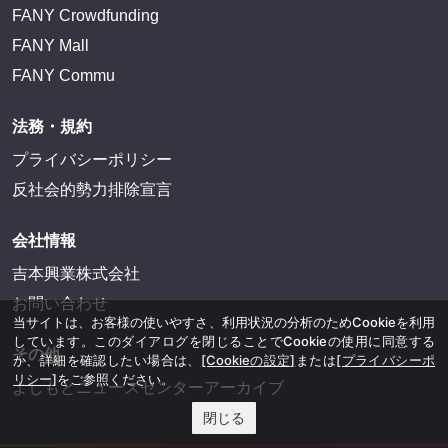
FANY Crowdfunding
FANY Mall
FANY Commu
法務・規約
プライバシーポリシー
反社会的勢力排除宣言
会社情報
吉本興業株式会社
お問い合わせ
当サイトは、お客様の使いやすさ、利用状況の分析のためCookieを利用
しています。このダイアログを閉じることでCookieの使用に同意する
その他
か、詳細を確認したい場合は、
[Cookieの設定]
または
[プライバシーポ
リシー]
をご参照ください。
よしもとニュースセンターアーカイブ
閉じる