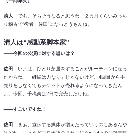
（一同爆笑）
清人
でも、そらそうなると思うわ。２カ月くらいみっち
り稽古で“役者・佐田”になっとうもんね。
清人は“感動系脚本家”
――今回の公演に対する思いは？
佐田
いまは、ひとり芝居をすることがルーティンになっ
たからね。「継続は力なり」じゃないけど、4回目から手
売りをしなくてもチケットが売れるようになってきたん
よ。今回、千穐楽は2日で完売したしね。
――すごいですね！
佐田
まぁ、宣伝する媒体が増えたっていうのもあるんや
けどね。ちょうどコロナ禍のあたりにYouTubeの登録者数