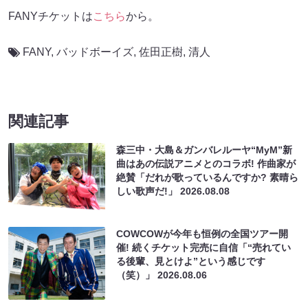
FANYチケットは
こちら
から。
FANY
,
バッドボーイズ
,
佐田正樹
,
清人
関連記事
森三中・大島＆ガンバレルーヤ“MyM”新
曲はあの伝説アニメとのコラボ! 作曲家が
絶賛「だれが歌っているんですか? 素晴ら
しい歌声だ!」
2026.08.08
COWCOWが今年も恒例の全国ツアー開
催! 続くチケット完売に自信「“売れてい
る後輩、見とけよ”という感じです
（笑）」
2026.08.06