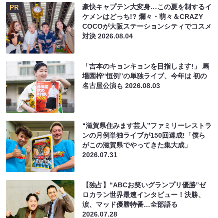
豪快キャプテン大変身…この夏を制するイ
PR
ケメンはどっち!? 爛々・萌々＆CRAZY
COCOが大阪ステーションシティでコスメ
対決
2026.08.04
「吉本のキョンキョンを目指します!」 馬
場園梓“恒例”の単独ライブ、今年は 初の
名古屋公演も
2026.08.03
“滋賀県住みます芸人”ファミリーレストラ
ンの月例単独ライブが150回達成!「僕ら
がこの滋賀県でやってきた集大成」
2026.07.31
【独占】“ABCお笑いグランプリ優勝”ゼ
ロカラン世界最速インタビュー！決勝、
涙、マッド優勝特番…全部語る
2026.07.28