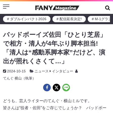
Menu
# ダブルインパクト2026
# 配信延長決定!
# M-1グラ
バッドボーイズ佐田「ひとり芝居」
で相方・清人が4年ぶり脚本担当!
「清人は“感動系脚本家”だけど、演
出が照れくさくて…」
2024-10-15
ニュース
インタビュー
てんぐ 横山（執筆）
どうも、芸人ライターのてんぐ・横山ミルです。
皆さんは“役者・佐田”をご存じでしょうか？ バッドボー