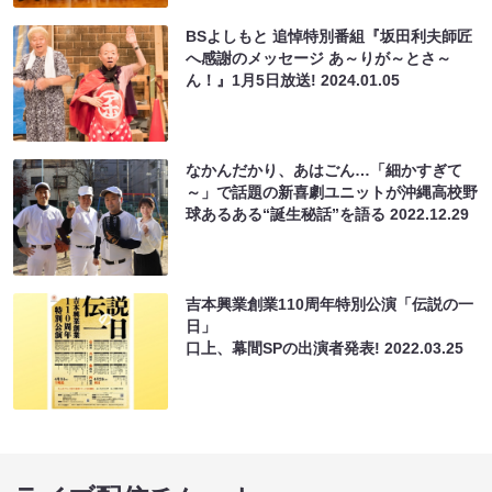
BSよしもと 追悼特別番組『坂田利夫師匠
へ感謝のメッセージ あ～りが～とさ～
ん！』1月5日放送!
2024.01.05
なかんだかり、あはごん…「細かすぎて
～」で話題の新喜劇ユニットが沖縄高校野
球あるある“誕生秘話”を語る
2022.12.29
吉本興業創業110周年特別公演「伝説の一
日」
口上、幕間SPの出演者発表!
2022.03.25