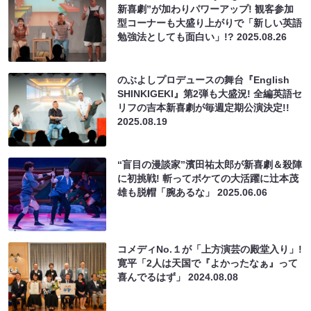
新喜劇”が加わりパワーアップ! 観客参加
型コーナーも大盛り上がりで「新しい英語
勉強法としても面白い」!?
2025.08.26
のぶよしプロデュースの舞台『English
SHINKIGEKI』第2弾も大盛況! 全編英語セ
リフの吉本新喜劇が毎週定期公演決定!!
2025.08.19
“盲目の漫談家”濱田祐太郎が新喜劇＆殺陣
に初挑戦! 斬ってボケての大活躍に辻本茂
雄も脱帽「腕あるな」
2025.06.06
コメディNo.１が「上方演芸の殿堂入り」!
寛平「2人は天国で『よかったなぁ』って
喜んでるはず」
2024.08.08