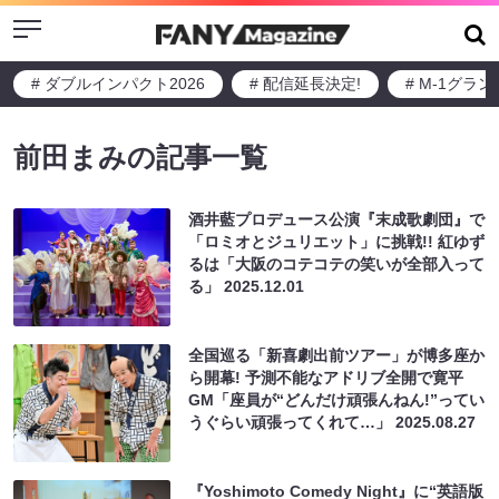
Menu
# ダブルインパクト2026
# 配信延長決定!
# M-1グラ
前田まみの記事一覧
酒井藍プロデュース公演『末成歌劇団』で
「ロミオとジュリエット」に挑戦!! 紅ゆず
るは「大阪のコテコテの笑いが全部入って
る」
2025.12.01
全国巡る「新喜劇出前ツアー」が博多座か
ら開幕! 予測不能なアドリブ全開で寛平
GM「座員が“どんだけ頑張んねん!”ってい
うぐらい頑張ってくれて…」
2025.08.27
『Yoshimoto Comedy Night』に“英語版