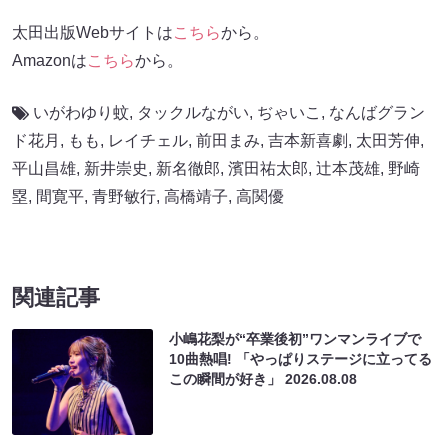
太田出版Webサイトは
こちら
から。
Amazonは
こちら
から。
いがわゆり蚊
,
タックルながい
,
ぢゃいこ
,
なんばグラン
ド花月
,
もも
,
レイチェル
,
前田まみ
,
吉本新喜劇
,
太田芳伸
,
平山昌雄
,
新井崇史
,
新名徹郎
,
濱田祐太郎
,
辻本茂雄
,
野崎
塁
,
間寛平
,
青野敏行
,
高橋靖子
,
高関優
関連記事
小嶋花梨が“卒業後初”ワンマンライブで
10曲熱唱! 「やっぱりステージに立ってる
この瞬間が好き」
2026.08.08