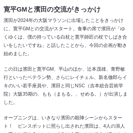
寛平GMと濱田の交流がきっかけ
濱田が2024年の大阪マラソンに出場したことをきっかけ
に、寛平GMとの交流がスタート。食事の席で濱田が「ゆ
くゆくは、僕の持っている白杖と寛平師匠の杖でしばき合
いをしたいですね」と話したことから、今回の企画が動き
始めました。
この日は濱田と寛平GM、平山のほか、辻本茂雄、青野敏
行といったベテラン勢、さらにレイチェル、新名徹郎らイ
キのいい若手座員や、濱田と同じNSC（吉本総合芸術学
院）大阪35期の、もも（まもる。、せめる。）が出演しま
した。
オープニングは、いきなり濱田の殺陣シーンからスター
ト！ ピンスポットに照らし出された濱田は、4人の浪人