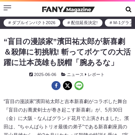
Menu
# ダブルインパクト2026
# 配信延長決定!
# M-1グラ
“盲目の漫談家”濱田祐太郎が新喜劇
＆殺陣に初挑戦! 斬ってボケての大活
躍に辻本茂雄も脱帽「腕あるな」
2025-06-06
ニュース
レポート
“盲目の漫談家”濱田祐太郎と吉本新喜劇がコラボした舞台
『盲目のお蕎麦剣士が巻き起こす新喜劇』が、5月30日
（金）に大阪・なんばグランド花月で上演されました。濱
田は、“ちゃんばらトリオ最後の弟子”である新喜劇座員の