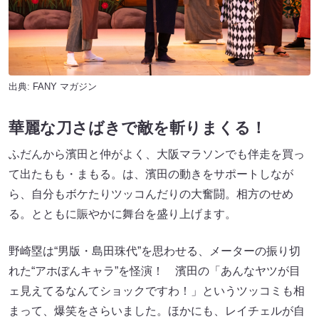
出典:
FANY マガジン
華麗な刀さばきで敵を斬りまくる！
ふだんから濱田と仲がよく、大阪マラソンでも伴走を買っ
て出たもも・まもる。は、濱田の動きをサポートしなが
ら、自分もボケたりツッコんだりの大奮闘。相方のせめ
る。とともに賑やかに舞台を盛り上げます。
野崎塁は“男版・島田珠代”を思わせる、メーターの振り切
れた“アホぼんキャラ”を怪演！ 濱田の「あんなヤツが目
ェ見えてるなんてショックですわ！」というツッコミも相
まって、爆笑をさらいました。ほかにも、レイチェルが自