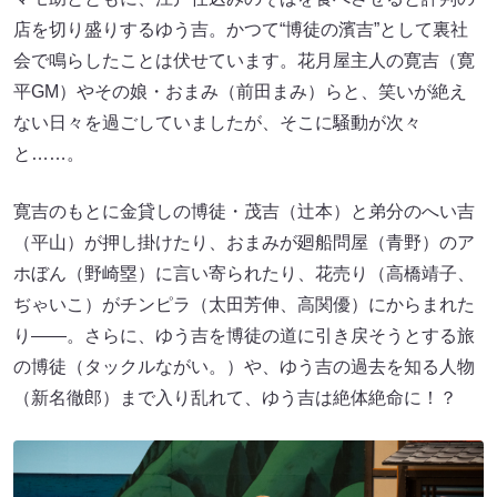
店を切り盛りするゆう吉。かつて“博徒の濱吉”として裏社
会で鳴らしたことは伏せています。花月屋主人の寛吉（寛
平GM）やその娘・おまみ（前田まみ）らと、笑いが絶え
ない日々を過ごしていましたが、そこに騒動が次々
と……。
寛吉のもとに金貸しの博徒・茂吉（辻本）と弟分のへい吉
（平山）が押し掛けたり、おまみが廻船問屋（青野）のア
ホぼん（野崎塁）に言い寄られたり、花売り（高橋靖子、
ぢゃいこ）がチンピラ（太田芳伸、高関優）にからまれた
り――。さらに、ゆう吉を博徒の道に引き戻そうとする旅
の博徒（タックルながい。）や、ゆう吉の過去を知る人物
（新名徹郎）まで入り乱れて、ゆう吉は絶体絶命に！？