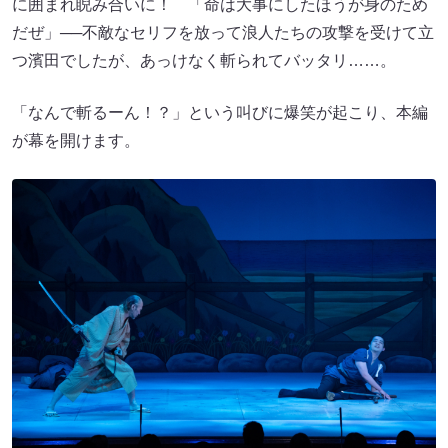
に囲まれ睨み合いに！ 「命は大事にしたほうが身のため
だぜ」──不敵なセリフを放って浪人たちの攻撃を受けて立
つ濱田でしたが、あっけなく斬られてバッタリ……。
「なんで斬るーん！？」という叫びに爆笑が起こり、本編
が幕を開けます。