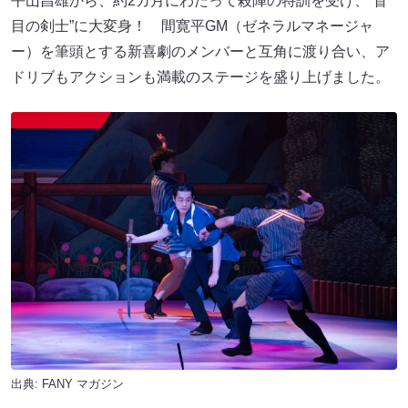
平山昌雄から、約2カ月にわたって殺陣の特訓を受け、“盲
目の剣士”に大変身！ 間寛平GM（ゼネラルマネージャ
ー）を筆頭とする新喜劇のメンバーと互角に渡り合い、ア
ドリブもアクションも満載のステージを盛り上げました。
出典:
FANY マガジン