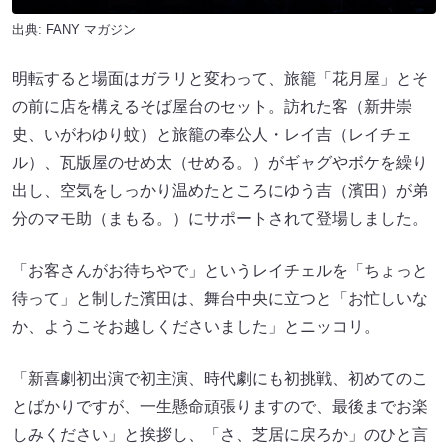
出典:
FANY マガジン
明転すると場面はガラリと変わって、旅籠「花月屋」とそ
の前に店を構えるそば屋台のセット。訪れた客（新井崇
史、いがわゆり蚊）と旅籠の奉公人・レイ吉（レイチェ
ル）、瓦版屋のせめ太（せめる。）がギャグやボケを繰り
出し、空気をしっかり温めたところにゆう吉（濱田）が弟
分のマモ助（まもる。）にサポートされて登場しました。
「お客さんがお待ちやで」というレイチェルを「ちょっと
待って」と制した濱田は、舞台中央に立つと「お忙しいな
か、ようこそお越しくださいました」とニッコリ。
「新喜劇初出演で初主演、時代劇にも初挑戦、初めてのこ
とばかりですが、一生懸命頑張りますので、最後までお楽
しみください」と挨拶し、「さ、芝居に戻ろか」のひと言