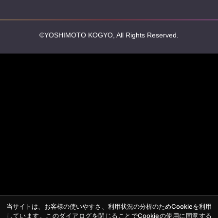
法務・規約
プライバシーポリシー
反社会的勢力排除宣言
会社情報
吉本興業株式会社
お問い合わせ
その他
よしもとニュースセンターアーカイブ
©YOSHIMOTO KOGYO, All Rights Reserved.
当サイトは、お客様の使いやすさ、利用状況の分析のためCookieを利用
しています。このダイアログを閉じることでCookieの使用に同意する