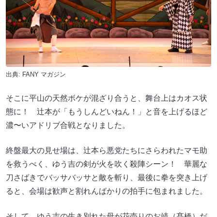
出典:
FANY マガジン
そこに平山の天然ボケが混ざり合うと、舞台上はカオス状
態に！ 辻本が「もうしんどいねん！」と音を上げるほど
濃〜いアドリブ合戦となりました。
終盤最大の見せ場は、辻本ら悪党たちにさらわれたマモ助
を救うべく、ゆう吉の剣が火を吹く殺陣シーン！ 華麗な
刀さばきでバッサバッサと敵を斬り、最後に拳を突き上げ
ると、会場は歓声と割れんばかりの拍手に包まれました。
そして、ゆう吉の生き別れた母が花売りのお靖（髙橋）だ