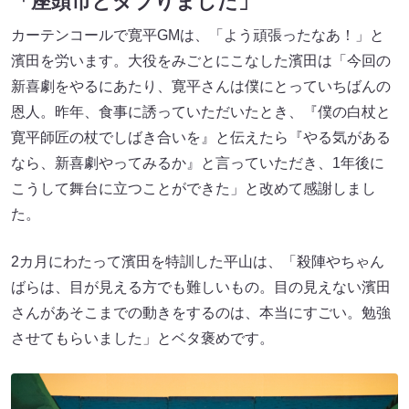
「座頭市とダブりました」
カーテンコールで寛平GMは、「よう頑張ったなあ！」と
濱田を労います。大役をみごとにこなした濱田は「今回の
新喜劇をやるにあたり、寛平さんは僕にとっていちばんの
恩人。昨年、食事に誘っていただいたとき、『僕の白杖と
寛平師匠の杖でしばき合いを』と伝えたら『やる気がある
なら、新喜劇やってみるか』と言っていただき、1年後に
こうして舞台に立つことができた」と改めて感謝しまし
た。
2カ月にわたって濱田を特訓した平山は、「殺陣やちゃん
ばらは、目が見える方でも難しいもの。目の見えない濱田
さんがあそこまでの動きをするのは、本当にすごい。勉強
させてもらいました」とベタ褒めです。