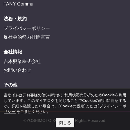
FANY Commu
法務・規約
プライバシーポリシー
反社会的勢力排除宣言
会社情報
吉本興業株式会社
お問い合わせ
その他
よしもとニュースセンターアーカイブ
当サイトは、お客様の使いやすさ、利用状況の分析のためCookieを利用
しています。このダイアログを閉じることでCookieの使用に同意する
か、詳細を確認したい場合は、
[Cookieの設定]
または
[プライバシーポ
リシー]
をご参照ください。
©YOSHIMOTO KOGYO, All Rights Reserved.
閉じる