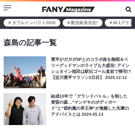
Menu
# ダブルインパクト2026
# 配信延長決定!
# M-1グラ
森島の記事一覧
寛平がガガガSPとのコラボ曲を熱唱＆ベ
リーグッドマンのライブも大盛況! アイン
シュタイン稲田は駅伝ゴール直前で帰宅!?
【淀川寛平マラソン2日目】
2025.12.12
結成10年で「グランドバトル」を制した
黄昏の森…“マンゲキのボディガー
ド”と“節約魔の界王神”が覚醒した先輩の
アドバイスとは
2024.05.13