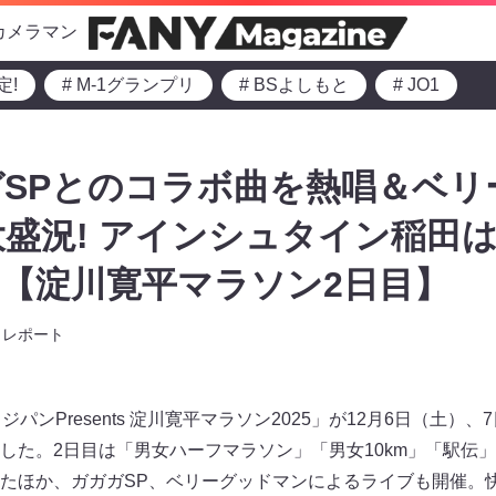
カメラマン
定!
# M-1グランプリ
# BSよしもと
# JO1
SPとのコラボ曲を熱唱＆ベリ
盛況! アインシュタイン稲田
?【淀川寛平マラソン2日目】
レポート
パンPresents 淀川寛平マラソン2025」が12月6日（土）
した。2日目は「男女ハーフマラソン」「男女10km」「駅伝
たほか、ガガガSP、ベリーグッドマンによるライブも開催。