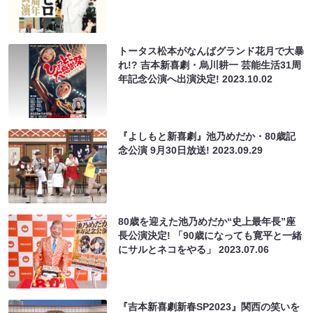
トータス松本がなんばグランド花月で大暴
れ!? 吉本新喜劇・烏川耕一 芸能生活31周
年記念公演へ出演決定!
2023.10.02
『よしもと新喜劇』池乃めだか・80歳記
念公演 9月30日放送!
2023.09.29
80歳を迎えた池乃めだか“史上最年長”座
長公演決定! 「90歳になっても寛平と一緒
にサルとネコをやる」
2023.07.06
『吉本新喜劇新春SP2023』関西の笑いを