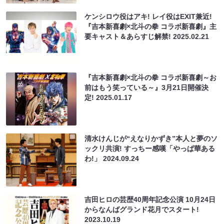
ケンシロウ役はアキ! レイ役はEXIT兼近!
『吉本新喜劇×北斗の拳 コラボ新喜劇』主
要キャスト＆あらすじ解禁!
2025.02.21
『吉本新喜劇×北斗の拳 コラボ新喜劇～お
前はもう笑っている～』3月21日開催決
定!
2025.01.17
清水けんじが“えなりかずき”本人と夢のソ
ックリ共演! すっちー感嘆「やっぱ華ある
わ!」
2024.09.24
吉田ヒロの芸歴40周年記念公演 10月24日
からなんばグランド花月でスタート!
2023.10.19