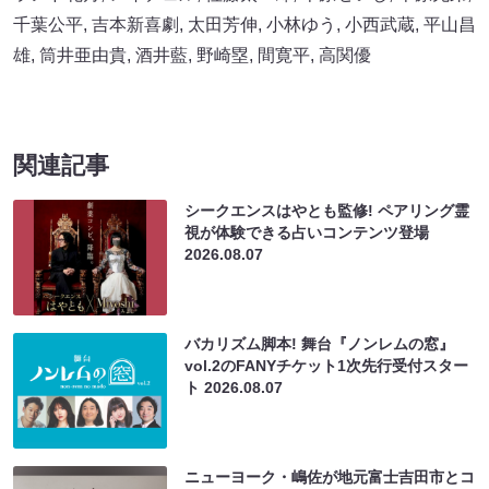
千葉公平
,
吉本新喜劇
,
太田芳伸
,
小林ゆう
,
小西武蔵
,
平山昌
雄
,
筒井亜由貴
,
酒井藍
,
野崎塁
,
間寛平
,
高関優
関連記事
シークエンスはやとも監修! ペアリング霊
視が体験できる占いコンテンツ登場
2026.08.07
バカリズム脚本! 舞台『ノンレムの窓』
vol.2のFANYチケット1次先行受付スター
ト
2026.08.07
ニューヨーク・嶋佐が地元富士吉田市とコ