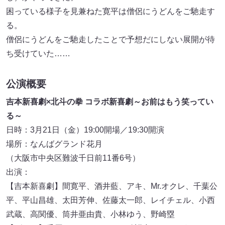
困っている様子を見兼ねた寛平は僧侶にうどんをご馳走す
る。
僧侶にうどんをご馳走したことで予想だにしない展開が待
ち受けていた……
公演概要
吉本新喜劇×北斗の拳 コラボ新喜劇～お前はもう笑ってい
る～
日時：3月21日（金）19:00開場／19:30開演
場所：なんばグランド花月
（大阪市中央区難波千日前11番6号）
出演：
【吉本新喜劇】間寛平、酒井藍、アキ、Mr.オクレ、千葉公
平、平山昌雄、太田芳伸、佐藤太一郎、レイチェル、小西
武蔵、高関優、筒井亜由貴、小林ゆう、野崎塁