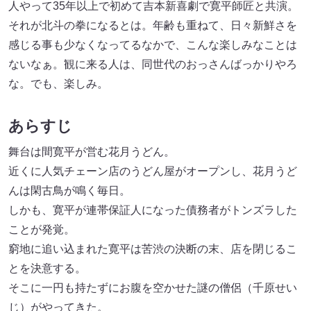
人やって35年以上で初めて吉本新喜劇で寛平師匠と共演。
それが北斗の拳になるとは。年齢も重ねて、日々新鮮さを
感じる事も少なくなってるなかで、こんな楽しみなことは
ないなぁ。観に来る人は、同世代のおっさんばっかりやろ
な。でも、楽しみ。
あらすじ
舞台は間寛平が営む花月うどん。
近くに人気チェーン店のうどん屋がオープンし、花月うど
んは閑古鳥が鳴く毎日。
しかも、寛平が連帯保証人になった債務者がトンズラした
ことが発覚。
窮地に追い込まれた寛平は苦渋の決断の末、店を閉じるこ
とを決意する。
そこに一円も持たずにお腹を空かせた謎の僧侶（千原せい
じ）がやってきた。