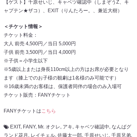
【ゲスト】千原せいじ、キャベツ確認中（しまぞうZ、キ
ャプテン★ザコ）、EXIT（りんたろー。、兼近大樹）
＜チケット情報＞
チケット料金：
大人 前売 4,500円／当日 5,000円
子供 前売 3,500円／当日 4,000円
※子供＝小学生以下
※5歳以上または身長110cm以上の方はお席が必要となり
ます（膝上でのお子様の観劇は1名様のみ可能です）
※16歳未満のお客様は、保護者同伴の場合のみ入場可
チケット販売：FANYチケット
FANYチケットは
こちら
EXIT
,
FANY
,
Mr. オクレ
,
アキ
,
キャベツ確認中
,
なんばグ
ランド花月
,
レイチェル
,
佐藤太一郎
,
千原せいじ
,
千原兄弟
,