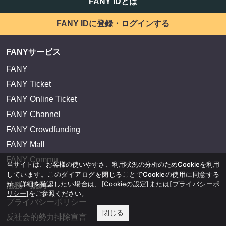
FANY IDとは
FANY IDに登録・ログインする
FANYサービス
FANY
FANY Ticket
FANY Online Ticket
FANY Channel
FANY Crowdfunding
FANY Mall
FANY Commu
当サイトは、お客様の使いやすさ、利用状況の分析のためCookieを利用
しています。このダイアログを閉じることでCookieの使用に同意する
か、詳細を確認したい場合は、
[Cookieの設定]
または
[プライバシーポ
法務・規約
リシー]
をご参照ください。
プライバシーポリシー
閉じる
反社会的勢力排除宣言