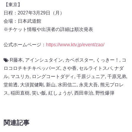
【東京】
日程：2027年3月29日（月）
会場：日本武道館
※チケット情報や出演者の詳細は順次発表
公式ホームページ：
https://www.ktv.jp/event/zao/
R藤本
,
アインシュタイン
,
カベポスター
,
くっきー！
,
コ
ロコロチキチキペッパーズ
,
さや香
,
セルライトスパ
,
ナダ
ル
,
マユリカ
,
ロングコートダディ
,
千原ジュニア
,
千原兄弟
,
堂前透
,
大須賀健剛
,
新山
,
水田信二
,
永見大吾
,
熊元プロレ
ス
,
稲田直樹
,
笑い飯
,
紅しょうが
,
西田幸治
,
野性爆弾
関連記事