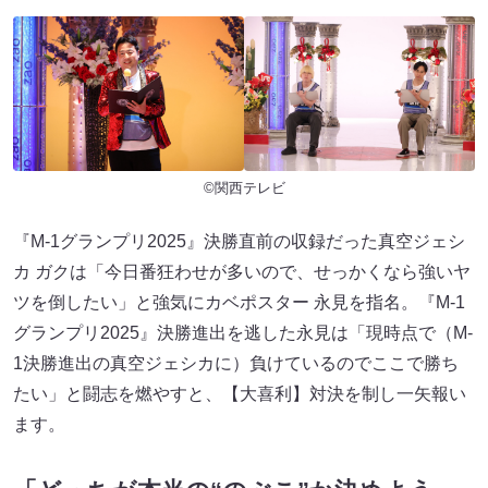
©関西テレビ
『M-1グランプリ2025』決勝直前の収録だった真空ジェシ
カ ガクは「今日番狂わせが多いので、せっかくなら強いヤ
ツを倒したい」と強気にカベポスター 永見を指名。『M-1
グランプリ2025』決勝進出を逃した永見は「現時点で（M-
1決勝進出の真空ジェシカに）負けているのでここで勝ち
たい」と闘志を燃やすと、【大喜利】対決を制し一矢報い
ます。