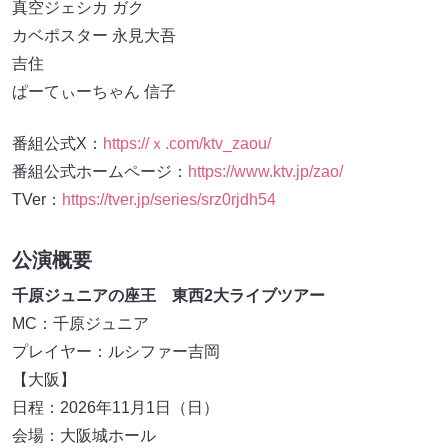
真空ジェシカ ガク
カベポスター 永見大吾
吉住
ぱーてぃーちゃん 信子
番組公式X：
https://ｘ.com/ktv_zaou/
番組公式ホームページ：
https://www.ktv.jp/zao/
TVer：
https://tver.jp/series/srz0rjdh54
公演概要
千原ジュニアの座王 東西2大ライブツアー
MC：千原ジュニア
プレイヤー：ルシファー吉岡
【大阪】
日程：2026年11月1日（日）
会場：大阪城ホール