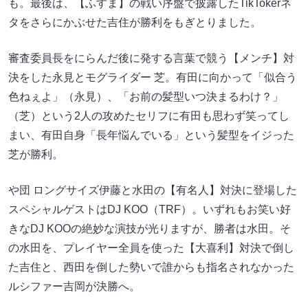
も。最後は、【ふすま】の戦い序盤で披露したTikTokerネ
タをさらにかぶせた吉住が勝利をもぎとりました。
審査委員長をにらんだ後に発する言葉で競う【メンチ】対
決をした永見とモグライダー 芝。有田に向かって「似合う
色ねぇよ」（永見）、「お前の髪型いつ決まるわけ？」
（芝）という2人の攻めたセリフに有田も思わず笑ってし
まい、有田自身「長年悩んでいる」という髪型をイジった
芝が勝利。
や団 ロングサイズ伊藤と水田の【有名人】対決に登場した
スペシャルゲストはDJ KOO（TRF）。いずれもお笑い好
きなDJ KOOの絶妙な演技が光りますが、勝者は水田。そ
の水田を、プレイヤー全員を使った【大喜利】対決で倒し
た吉住と、西田を倒した勢いで誰からも指名されなかった
ルシファー吉岡が決勝へ。