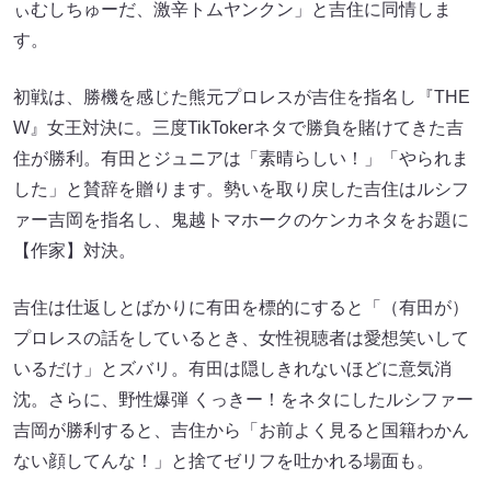
ぃむしちゅーだ、激辛トムヤンクン」と吉住に同情しま
す。
初戦は、勝機を感じた熊元プロレスが吉住を指名し『THE
W』女王対決に。三度TikTokerネタで勝負を賭けてきた吉
住が勝利。有田とジュニアは「素晴らしい！」「やられま
した」と賛辞を贈ります。勢いを取り戻した吉住はルシフ
ァー吉岡を指名し、鬼越トマホークのケンカネタをお題に
【作家】対決。
吉住は仕返しとばかりに有田を標的にすると「（有田が）
プロレスの話をしているとき、女性視聴者は愛想笑いして
いるだけ」とズバリ。有田は隠しきれないほどに意気消
沈。さらに、野性爆弾 くっきー！をネタにしたルシファー
吉岡が勝利すると、吉住から「お前よく見ると国籍わかん
ない顔してんな！」と捨てゼリフを吐かれる場面も。