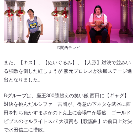
©関西テレビ
また、【キス】、【ぬいぐるみ】、【人形】対決で並みい
る強敵を倒した紅しょうが 熊元プロレスが決勝ステージ進
出となりました。
Bグループは、座王300勝超えの笑い飯 西田に【ギャグ】
対決を挑んだルシファー吉岡が、得意の下ネタを武器に西
田を打ち負かすまさかの下克上に会場中が騒然。ゴールド
ビブスのセルライトスパ 大須賀も【歌謡曲】の前口上対決
で水田信二に惜敗。