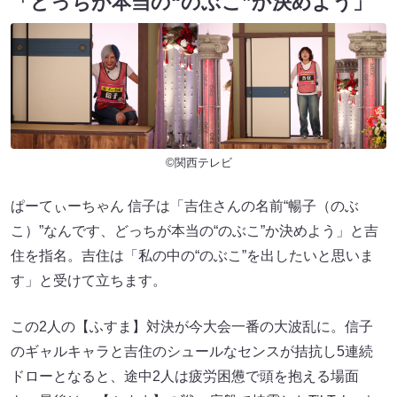
「どっちが本当の“のぶこ”か決めよう」
©関西テレビ
ぱーてぃーちゃん 信子は「吉住さんの名前“暢子（のぶ
こ）”なんです、どっちが本当の“のぶこ”か決めよう」と吉
住を指名。吉住は「私の中の“のぶこ”を出したいと思いま
す」と受けて立ちます。
この2人の【ふすま】対決が今大会一番の大波乱に。信子
のギャルキャラと吉住のシュールなセンスが拮抗し5連続
ドローとなると、途中2人は疲労困憊で頭を抱える場面