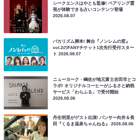
シークエンスはやとも監修! ペアリング霊
視が体験できる占いコンテンツ登場
2026.08.07
バカリズム脚本! 舞台『ノンレムの窓』
vol.2のFANYチケット1次先行受付スター
ト
2026.08.07
ニューヨーク・嶋佐が地元富士吉田市とコ
ラボ! オリジナルコーヒーがふるさと納税
サービス「わらふる」で受付開始
2026.08.06
丹生明里がゲスト出演! パンサー向井＆長
田『くるま温泉ちゃんねる』
2026.08.06