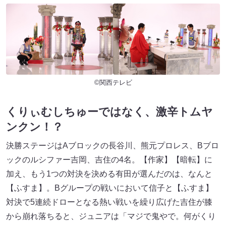
©関西テレビ
くりぃむしちゅーではなく、激辛トムヤ
ンクン！？
決勝ステージはAブロックの長谷川、熊元プロレス、Bブロ
ックのルシファー吉岡、吉住の4名。【作家】【暗転】に
加え、もう1つの対決を決める有田が選んだのは、なんと
【ふすま】。Bグループの戦いにおいて信子と【ふすま】
対決で5連続ドローとなる熱い戦いを繰り広げた吉住が膝
から崩れ落ちると、ジュニアは「マジで鬼やで。何がくり