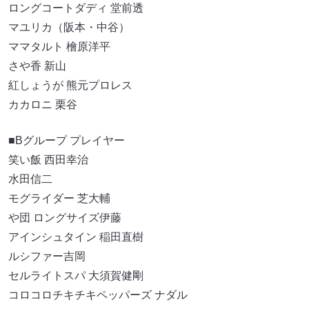
ロングコートダディ 堂前透
マユリカ（阪本・中谷）
ママタルト 檜原洋平
さや香 新山
紅しょうが 熊元プロレス
カカロニ 栗谷
■Bグループ プレイヤー
笑い飯 西田幸治
水田信二
モグライダー 芝大輔
や団 ロングサイズ伊藤
アインシュタイン 稲田直樹
ルシファー吉岡
セルライトスパ 大須賀健剛
コロコロチキチキペッパーズ ナダル