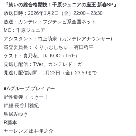
『笑いの総合格闘技！千原ジュニアの座王 新春SP』
放送日時：2026年1月2日（金）22:00～23:30
放送：カンテレ・フジテレビ系全国ネット
MC：千原ジュニア
アシスタント：竹上萌奈（カンテレアナウンサー)
審査委員長： くりぃむしちゅー 有田哲平
ゲスト：貴乃花、DJ KOO（TRF）
見逃し配信：TVer、カンテレドーガ
見逃し配信期間：1月23日（金）23:59まで
■Aグループ プレイヤー
野性爆弾 くっきー！
錦鯉 長谷川雅紀
鳥居みゆき
R藤本
ヤーレンズ 出井隼之介