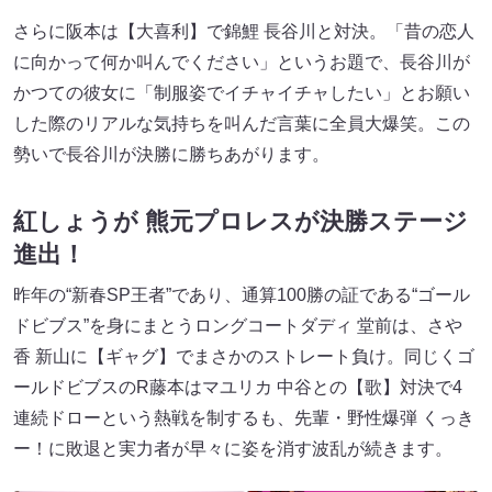
さらに阪本は【大喜利】で錦鯉 長谷川と対決。「昔の恋人
に向かって何か叫んでください」というお題で、長谷川が
かつての彼女に「制服姿でイチャイチャしたい」とお願い
した際のリアルな気持ちを叫んだ言葉に全員大爆笑。この
勢いで長谷川が決勝に勝ちあがります。
紅しょうが 熊元プロレスが決勝ステージ
進出！
昨年の“新春SP王者”であり、通算100勝の証である“ゴール
ドビブス”を身にまとうロングコートダディ 堂前は、さや
香 新山に【ギャグ】でまさかのストレート負け。同じくゴ
ールドビブスのR藤本はマユリカ 中谷との【歌】対決で4
連続ドローという熱戦を制するも、先輩・野性爆弾 くっき
ー！に敗退と実力者が早々に姿を消す波乱が続きます。