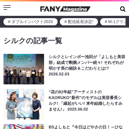
Menu
# ダブルインパクト2026
# 配信延長決定!
# M-1グラ
シルクの記事一覧
シルクとレインボー池田が「よしもと美容
部」結成で剛腕メンバー続々! それぞれが
明かす美の秘訣＆こだわりとは!?
2026.02.03
“花の82年組”アーティストの
KAORUKO“新作”のモデルは美容番長シ
ルク! 「縁起がいい! 来年結婚したらすみ
ません!」
2025.06.02
BSよしもと『今日はどやさの日！～ひな