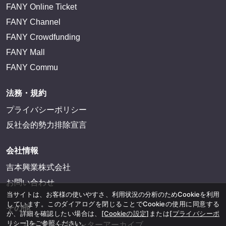
FANY Online Ticket
FANY Channel
FANY Crowdfunding
FANY Mall
FANY Commu
法務・規約
プライバシーポリシー
反社会的勢力排除宣言
会社情報
吉本興業株式会社
お問い合わせ
当サイトは、お客様の使いやすさ、利用状況の分析のためCookieを利用
しています。このダイアログを閉じることでCookieの使用に同意する
その他
か、詳細を確認したい場合は、
[Cookieの設定]
または
[プライバシーポ
リシー]
をご参照ください。
よしもとニュースセンターアーカイブ