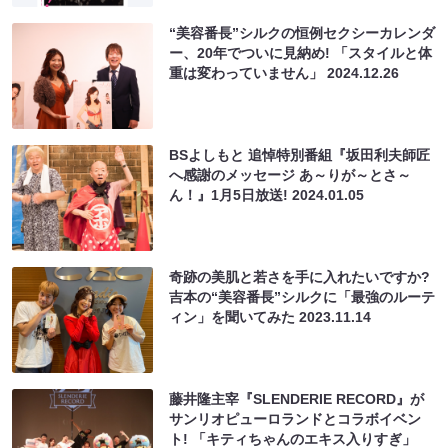
“美容番長”シルクの恒例セクシーカレンダ
ー、20年でついに見納め! 「スタイルと体
重は変わっていません」
2024.12.26
BSよしもと 追悼特別番組『坂田利夫師匠
へ感謝のメッセージ あ～りが～とさ～
ん！』1月5日放送!
2024.01.05
奇跡の美肌と若さを手に入れたいですか?
吉本の“美容番長”シルクに「最強のルーテ
ィン」を聞いてみた
2023.11.14
藤井隆主宰『SLENDERIE RECORD』が
サンリオピューロランドとコラボイベン
ト! 「キティちゃんのエキス入りすぎ」