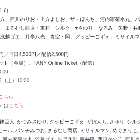
6)
方、西川のりお・上方よしお、ザ・ぼんち、河内家菊水丸、パ
、まるむし商店・東村、シルク、♥さゆり、なるみ、矢野・兵
浅越ゴエ、月亭八光、青空・岡、グッピーこずえ、ミサイルマ
円／当日4,500円／配信2,500円
会場）、FANY Online Ticket（配信）
00
（土）10:00
こちら
信）は
こちら
神巨⼈
,
かつみさゆり
,
グッピーこずえ
,
ザぼんち
,
さゆり
,
シル
ヒール
,
パンチみつお
,
まるむし商店
,
ミサイルマン
,
めぐまりこ
,
,
河内家菊水丸
,
浅越ゴエ
,
⽮野兵動
,
藤井隆
,
西川かの子
,
西川き