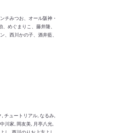
ンチみつお、オール阪神・
動、めぐまりこ、藤井隆、
ン、西川かの子、酒井藍、
ク
,
チュートリアル
,
なるみ
,
中川家
,
岡友美
,
月亭八光
,
よし
,
西川のりお上方よし