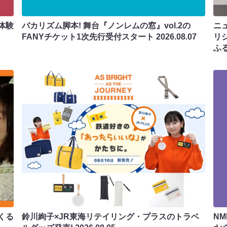
体験
バカリズム脚本! 舞台『ノンレムの窓』vol.2の
ニ
FANYチケット1次先行受付スタート
2026.08.07
リ
ふ
くる
鈴川絢子×JR東海リテイリング・プラスのトラベ
N