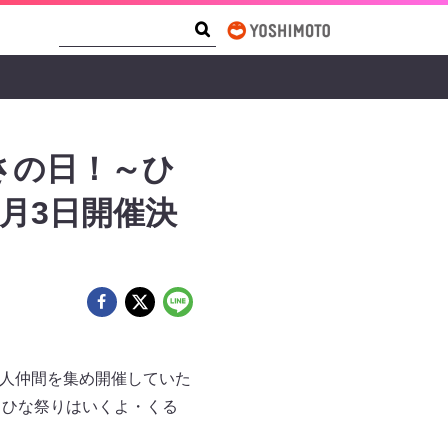
Search Form
Search
さの日！～ひ
月3日開催決
芸人仲間を集め開催していた
～ひな祭りはいくよ・くる