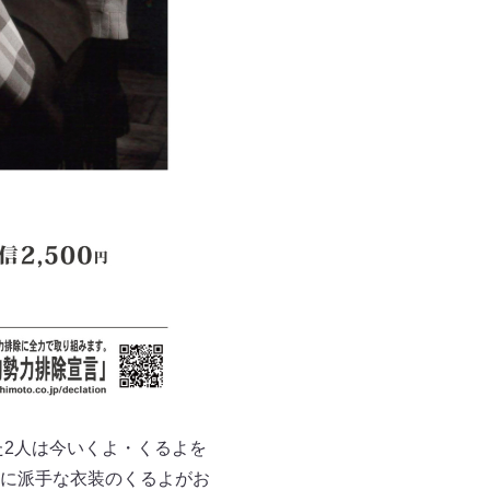
た2人は今いくよ・くるよを
に派手な衣装のくるよがお