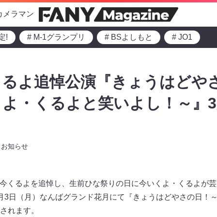
カメラマン
定!
# M-1グランプリ
# BSよしもと
# JO1
くるよ追悼公演『きょうはどや
よ・くるよと笑いよし！～』3
お知らせ
去した今くるよを追悼し、生前ひな祭りの日に今いくよ・くるよが
月3日（月）なんばグランド花月にて『きょうはどやさの日！
されます。