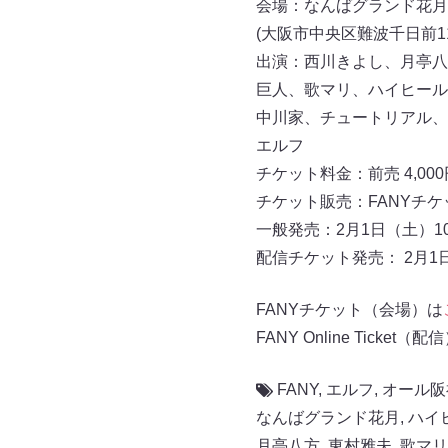
会場：なんばグランド花月
(大阪市中央区難波千日前11-
出演：西川きよし、月亭八
巨人、歌マリ、ハイヒール
中川家、チュートリアル、
エルフ
チケット料金：前売 4,000
チケット販売：FANYチケット（
一般発売：2月1日（土）10:
配信チケット発売： 2月1日
FANYチケット（会場）は
FANY Online Ticket（配
FANY
,
エルフ
,
オール阪
なんばグランド花月
,
ハイ
月亭八方
,
東村雅夫
,
歌マリ