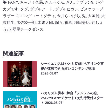
FANY
,
お～い！久馬
,
きょうくん
,
きん
,
ザプラン9
,
シゲ
カズです
,
タグ
,
ダブルアート
,
ダブルヒガシ
,
ビスケットブ
ラザーズ
,
ロングコートダディ
,
今井らいぱち
,
兎
,
大国麗
,
大
東翔生
,
木佐凌一朗
,
木﨑太郎
,
爛々
,
祇園
,
稲田美紀
,
紅しょ
うが
,
翠星チークダンス
関連記事
シークエンスはやとも監修! ペアリング霊
視が体験できる占いコンテンツ登場
2026.08.07
バカリズム脚本! 舞台『ノンレムの窓』
vol.2のFANYチケット1次先行受付スター
ト
2026.08.07