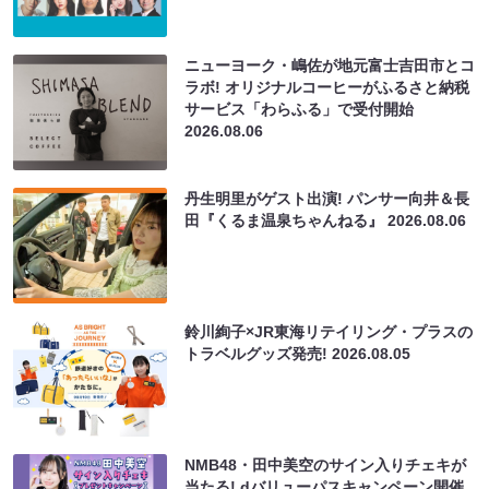
ニューヨーク・嶋佐が地元富士吉田市とコ
ラボ! オリジナルコーヒーがふるさと納税
サービス「わらふる」で受付開始
2026.08.06
丹生明里がゲスト出演! パンサー向井＆長
田『くるま温泉ちゃんねる』
2026.08.06
鈴川絢子×JR東海リテイリング・プラスの
トラベルグッズ発売!
2026.08.05
NMB48・田中美空のサイン入りチェキが
当たる! dバリューパスキャンペーン開催