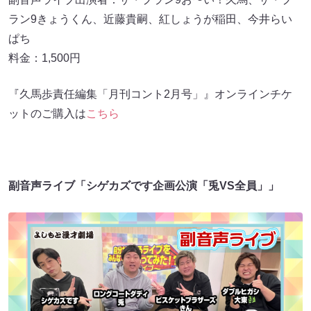
ラン9きょうくん、近藤貴嗣、紅しょうが稲田、今井らい
ぱち
料金：1,500円
『久馬歩責任編集「月刊コント2月号」』オンラインチケ
ットのご購入は
こちら
副音声ライブ「シゲカズです企画公演「兎VS全員」」