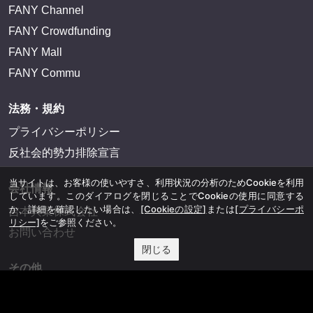
FANY Channel
FANY Crowdfunding
FANY Mall
FANY Commu
法務・規約
プライバシーポリシー
反社会的勢力排除宣言
当サイトは、お客様の使いやすさ、利用状況の分析のためCookieを利用
会社情報
しています。このダイアログを閉じることでCookieの使用に同意する
か、詳細を確認したい場合は、
[Cookieの設定]
または
[プライバシーポ
吉本興業株式会社
リシー]
をご参照ください。
お問い合わせ
閉じる
その他
よしもとニュースセンターアーカイブ