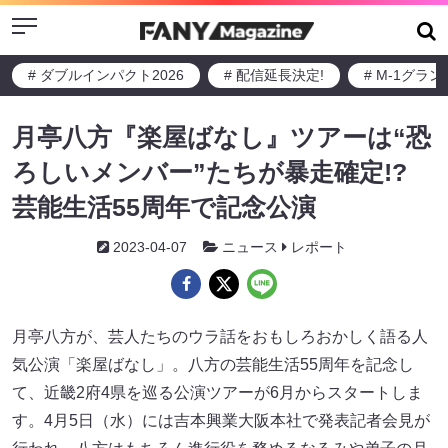
Menu
# ダブルインパクト2026
# 配信延長決定!
# M-1グラ
月亭八方『楽屋ばなし』ツアーは“恐
ろしいメンバー”たちが暴走確定!?
芸能生活55周年で記念公演
2023-04-07
ニュース
レポート
月亭八方が、芸人たちのウラ話をおもしろおかしく語る人
気公演「楽屋ばなし」。八方の芸能生活55周年を記念し
て、近畿2府4県を巡る公演ツアーが6月からスタートしま
す。4月5日（水）には吉本興業大阪本社で発表記者会見が