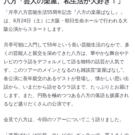
八方「芸人の楽屋、私生活が大好き！」
「月亭八方芸能生活55周年記念『八方の楽屋ばなし』」
は、6月24日（土）に大阪・朝日生命ホールで行われる大
阪公演からスタートします。
月亭可朝に入門して55年という長い芸能生活のなかで、多
くの芸能人と親交を深めてきた八方は、華やかな舞台やテ
レビのウラ話をデフォルメして語る独特の話芸が人気で
す。このツアーのメインとなるのも雑談芸“楽屋ばなし”。
各公演に長年親交のあるゲストが登場し、懐かしい思い出
話から、いまだから話せるウラ話まで、たっぷりとお届け
します。また、円熟を極めつつある八方の落語も披露され
るなど盛りだくさんの公演です。
会見で八方は、今回のツアーについてこう語りました。