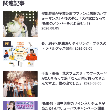
関連記事
安部若菜が卒業公演でファンに感謝のパフ
ォーマンス! 今後の夢は「大作家になって
NMBのメンバーをねじ込む」!?
2026.08.05
鈴川絢子×JR東海リテイリング・プラスの
PR
トラベルグッズ発売!
2026.08.05
千葉・幕張「花火フェスタ」でフースーヤ
が2人そろって涙「なんか雨が降ってきた
んですよ。僕の涙でした」
2026.08.05
NMB48・田中美空のサイン入りチェキが
当たる! dバリューパスキャンペーン開催