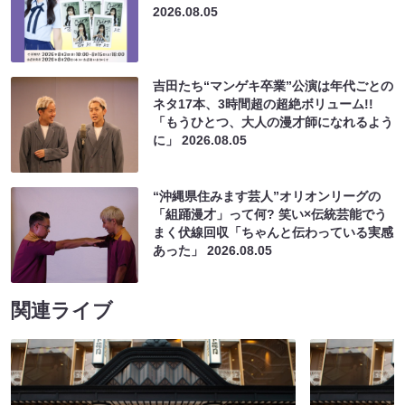
2026.08.05
吉田たち“マンゲキ卒業”公演は年代ごとの
ネタ17本、3時間超の超絶ボリューム!!
「もうひとつ、大人の漫才師になれるよう
に」
2026.08.05
“沖縄県住みます芸人”オリオンリーグの
「組踊漫才」って何? 笑い×伝統芸能でう
まく伏線回収「ちゃんと伝わっている実感
あった」
2026.08.05
関連ライブ