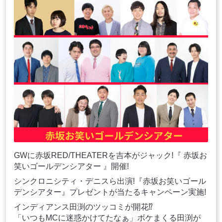
GWに赤坂RED/THEATERを吉本がジャック!『 赤坂お
笑いゴールデンシアター 』開催!
シンクロニシティ・デニスら出演!『赤坂お笑いゴール
デンシアター』プレゼントが当たるキャンペーン実施!
インディアンス田渕のツッコミが開花⁉
「いつもMCに迷惑かけてたなぁ」ボケまくる田渕が