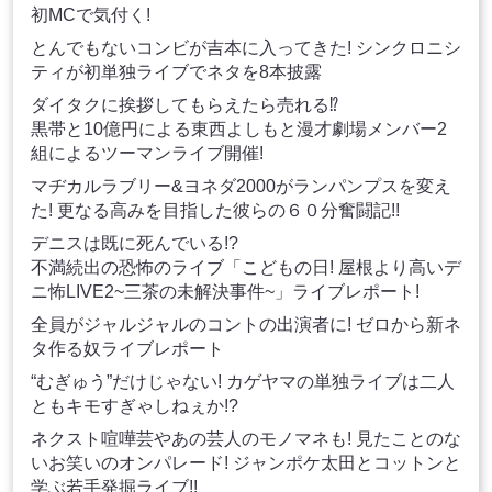
初MCで気付く!
とんでもないコンビが吉本に入ってきた! シンクロニシ
ティが初単独ライブでネタを8本披露
ダイタクに挨拶してもらえたら売れる⁉
黒帯と10億円による東西よしもと漫才劇場メンバー2
組によるツーマンライブ開催!
マヂカルラブリー&ヨネダ2000がランパンプスを変え
た! 更なる高みを目指した彼らの６０分奮闘記!!
デニスは既に死んでいる!?
不満続出の恐怖のライブ「こどもの日! 屋根より高いデ
ニ怖LIVE2~三茶の未解決事件~」ライブレポート!
全員がジャルジャルのコントの出演者に! ゼロから新ネ
タ作る奴ライブレポート
“むぎゅう”だけじゃない! カゲヤマの単独ライブは二人
ともキモすぎゃしねぇか!?
ネクスト喧嘩芸やあの芸人のモノマネも! 見たことのな
いお笑いのオンパレード! ジャンポケ太田とコットンと
学ぶ若手発掘ライブ!!