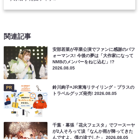
関連記事
安部若菜が卒業公演でファンに感謝のパフ
ォーマンス! 今後の夢は「大作家になって
NMBのメンバーをねじ込む」!?
2026.08.05
鈴川絢子×JR東海リテイリング・プラスの
PR
トラベルグッズ発売!
2026.08.05
千葉・幕張「花火フェスタ」でフースーヤ
が2人そろって涙「なんか雨が降ってきた
んですよ。僕の涙でした」
2026.08.05