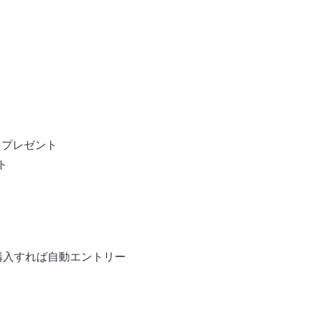
をプレゼント
ト
購入すれば自動エントリー
。