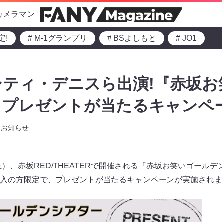
カメラマン
定!
# M-1グランプリ
# BSよしもと
# JO1
ティ・デニスら出演!『赤坂お
プレゼントが当たるキャンペー
お知らせ
土）、赤坂RED/THEATERで開催される『赤坂お笑いゴール
入の方限定で、プレゼントが当たるキャンペーンが実施されま