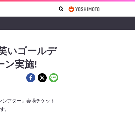
Search Form
Search
笑いゴールデ
ン実施!
デンシアター』会場チケット
す。