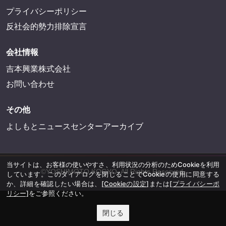
プライバシーポリシー
反社会的勢力排除宣言
会社情報
吉本興業株式会社
お問い合わせ
その他
よしもとニュースセンターアーカイブ
当サイトは、お客様の使いやすさ、利用状況の分析のためCookieを利用
©YOSHIMOTO KOGYO, All Rights Reserved.
しています。このダイアログを閉じることでCookieの使用に同意する
か、詳細を確認したい場合は、
[Cookieの設定]
または
[プライバシーポ
リシー]
をご参照ください。
閉じる