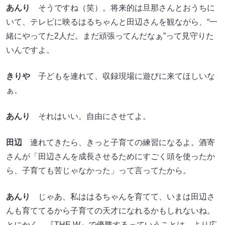
あんり
そうですね（笑）。将来的は旦那さんとおうちに
いて、テレビに映るはるちゃんと田辺さんを観ながら、“一
緒にやってた2人だ。まだ頑張ってんだなぁ”って見守りた
いんですよ。
きりや
子どもを連れて、収録現場に遊びに来てほしいな
ぁ。
あんり
それはいい。自由にさせてよ。
田辺
連れてきたら、きっと子育ての練習になるよ。酒寄
さんが「田辺さんを成長させるためにすごく頭を使ったか
ら、子育ても苦じゃなかった」って言ってたから。
あんり
じゃあ、私ははるちゃんを育てて、いまは田辺さ
んも育ててるから子育ての天才になれるかもしれないね。
とにかく、『THE W』で優勝するっていうことは、より広