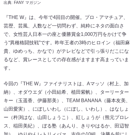
出典:
FANY マガジン
『THE W』は、今年で4回目の開催。プロ・アマチュア、
芸歴、芸風、人数など一切問わず、純粋にネタの面白さ
で、女性芸人日本一の座と優勝賞金1,000万円をかけて争
う“異種格闘技戦”です。昨年王者の3時のヒロイン（福田麻
貴、ゆめっち、かなで）がテレビなどで引っ張りだこにな
るなど、賞レースとしての存在感がますます高まっていま
す。
今回の『THE W』ファイナリストは、Aマッソ（村上、加
納）、オダウエダ（小田結希、植田紫帆）、ターリーター
キー（玉遥香、伊藤那美）、TEAM BANANA（藤本友美、
山田愛実）、にぼしいわし（にぼし、いわし）、はなしょ
ー（杵渕はな、山田しょうこ）、紅しょうが（熊元プロレ
ス、稲田美紀）、ぼる塾（あんり、きりやはるか、田辺智
加）、ゆりやんレトリィバァ、吉住の10組。決勝を前にし