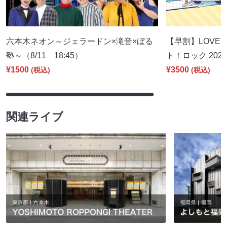
六本木ネオン～ジェラードン×滝音×ぼる
【早割】LOVE I
塾～（8/11 18:45）
ト！ロック 2026
¥1500
¥3500
(税込)
(税込)
関連ライブ