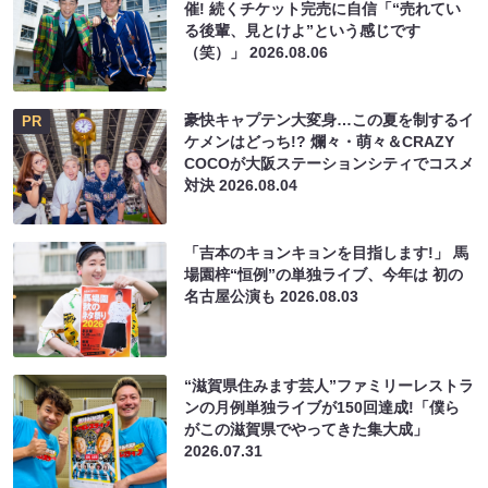
催! 続くチケット完売に自信「“売れてい
る後輩、見とけよ”という感じです
（笑）」
2026.08.06
豪快キャプテン大変身…この夏を制するイ
PR
ケメンはどっち!? 爛々・萌々＆CRAZY
COCOが大阪ステーションシティでコスメ
対決
2026.08.04
「吉本のキョンキョンを目指します!」 馬
場園梓“恒例”の単独ライブ、今年は 初の
名古屋公演も
2026.08.03
“滋賀県住みます芸人”ファミリーレストラ
ンの月例単独ライブが150回達成!「僕ら
がこの滋賀県でやってきた集大成」
2026.07.31