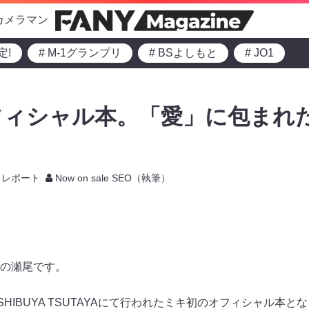
カメラマン
定!
# M-1グランプリ
# BSよしもと
# JO1
ィシャル本。「愛」に包まれた
レポート
Now on sale SEO（執筆）
の瀬尾です。
IBUYA TSUTAYAにて行われたミキ初のオフィシャル本となる『MI