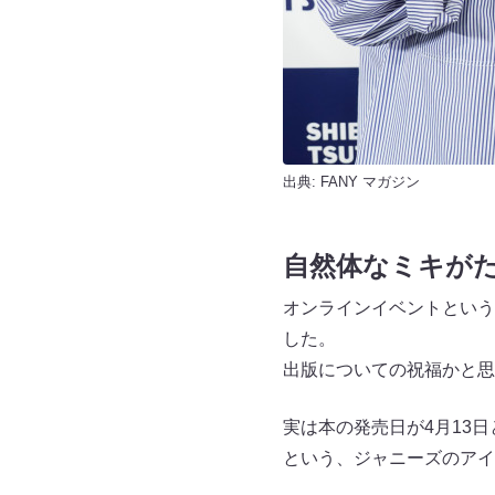
出典:
FANY マガジン
自然体なミキが
オンラインイベントという
した。
出版についての祝福かと思
実は本の発売日が4月13
という、ジャニーズのアイ