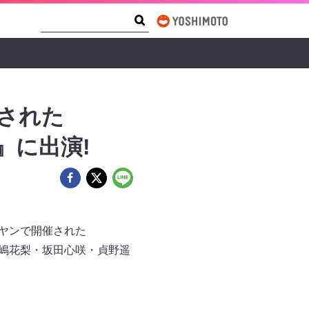
Search Form
Search
催された
23』に出演!
ナヤンで開催された
千尋・小嶋花梨・坂田心咲・貞野遥