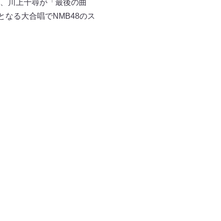
、川上千尋が「最後の曲
なる大合唱でNMB48のス