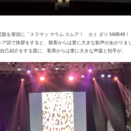
花梨を筆頭に「スラマッ マラム スムア！ カミ ダリ NMB4
ネシア語で挨拶をすると、観客からは更に大きな歓声があがりま
自己紹介をする度に、客席からは更に大きな声援と拍手が。