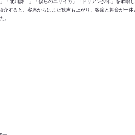
」「北川謙二」「僕らのユリイカ」「ドリアン少年」を歌唱し
と紹介すると、客席からはまた歓声も上がり、客席と舞台が一体と
た。