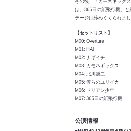
その後、「カモネギックス
は、365日の紙飛行機」
テージは締めくくられまし
【セットリスト】
M00: Overture
M01: HA!
M02: ナギイチ
M03: カモネギックス
M04: 北川謙二
M05: 僕らのユリイカ
M06: ドリアン少年
M07: 365日の紙飛行機
公演情報