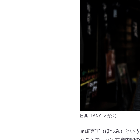
出典:
FANY マガジン
尾崎秀実（ほつみ）という
うことで、近衛文麿内閣の