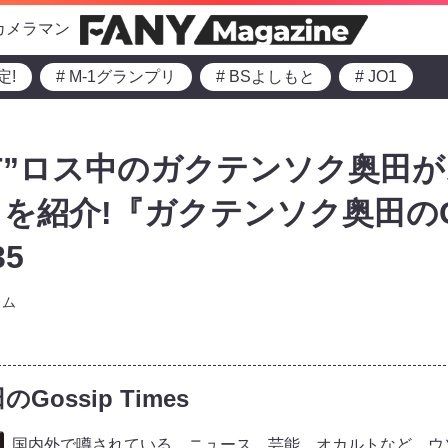
カメラマン
定!
# M-1グランプリ
# BSよしもと
# JO1
ANT”ロス中のガクテンソク奥田
を紹介!『ガクテンソク奥田のGo
35
ラム
ossip Times
国内外で噂されている、ニュース、芸能、オカルトなど、ウ