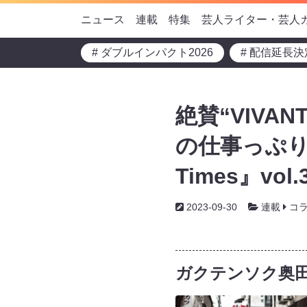
ニュース
連載
特集
芸人ライター・芸人
# ダブルインパクト2026
# 配信延長決
絶賛“VIV
の仕事っぷり
Times』vol.
2023-09-30
連載
コ
ガクテンソク奥田のG