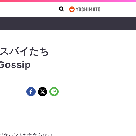
Search Form
Search
がスパイたち
ssip
ソかホントかわからない