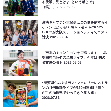
る後輩、見とけよ”という感じです
（笑）」
2026.08.06
豪快キャプテン大変身…この夏を制するイ
PR
ケメンはどっち!? 爛々・萌々＆CRAZY
COCOが大阪ステーションシティでコスメ
対決
2026.08.04
「吉本のキョンキョンを目指します!」 馬
場園梓“恒例”の単独ライブ、今年は 初の
名古屋公演も
2026.08.03
“滋賀県住みます芸人”ファミリーレストラ
ンの月例単独ライブが150回達成!「僕ら
がこの滋賀県でやってきた集大成」
2026.07.31