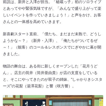
前説は、新井と入澤が担当。「秘蔵っ子」初のソロライブ
とあってやや緊張気味ですが、「みんなで盛り上がって楽
しいイベントを作っていきましょう！」と声をかけ、お客
さんとの一体感を高めていきます。
新喜劇スタート直前、「僕たち、まだまだ未熟で、どうし
ようかな～？」（新井・入澤）、「俺たちがついてるぜ
～！」（観客）のコール＆レスポンスでにぎやかに幕が開
きました。
物語の舞台は、ある街に新しくオープンした「花月うど
ん」。店主の筒井（筒井亜由貴）が店の支度をしている
と、そこにやってきたのが双子の姉妹、“しゃかりきシスタ
ーズ”の花梨（湯澤花梨）と響（咲方響）。