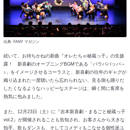
出典:
FANY マガジン
続いて、お待ちかねの新曲『オレたちゃ秘蔵っ子』の生披
露！ 新喜劇のオープニングBGMである「パラパパッパ～
♪」をイメージさせるコーラスと、新喜劇の往年のギャグが
織り込まれた一度聴いたら忘れられない、見る側も踊りだ
したくなるようなハッピーなステージは、瞬く間に客席を
熱気に包みました。
また、12月23日（土）に『吉本新喜劇・まるごと秘蔵っ子
vol.2』が開催されることも告知され、お客さんから大きな
拍手。歌もダンスも、そしてコメディもこなせる個性派ユ