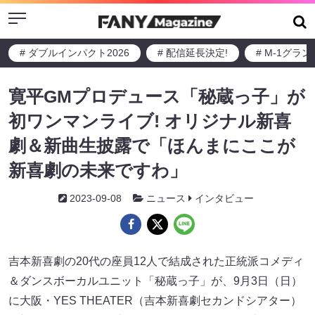
Menu
# ダブルインパクト2026
# 配信延長決定!
# M-1グラ
寛平GMプロデュース「秘蔵っ子」が
初ワンマンライブ! オリジナル新喜
劇＆新曲生披露で「ほんまにここが
新喜劇の未来ですわ」
2023-09-08
ニュース
インタビュー
吉本新喜劇の20代の座員12人で結成された正統派コメディ
＆ダンスボーカルユニット「秘蔵っ子」が、9月3日（日）
に大阪・YES THEATER（吉本新喜劇セカンドシアター）