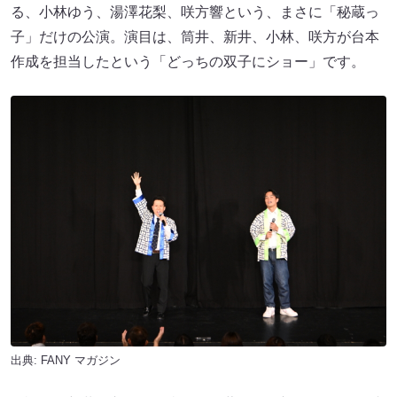
る、小林ゆう、湯澤花梨、咲方響という、まさに「秘蔵っ
子」だけの公演。演目は、筒井、新井、小林、咲方が台本
作成を担当したという「どっちの双子にショー」です。
出典:
FANY マガジン