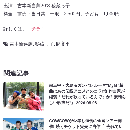
出演：吉本新喜劇20’S 秘蔵っ子
料金：前売・当日共 一般 2,500円、子ども 1,000円
詳しくは、
コチラ
！
吉本新喜劇
,
秘蔵っ子
,
間寛平
関連記事
森三中・大島＆ガンバレルーヤ“MyM”新
曲はあの伝説アニメとのコラボ! 作曲家が
絶賛「だれが歌っているんですか? 素晴ら
しい歌声だ!」
2026.08.08
COWCOWが今年も恒例の全国ツアー開
催! 続くチケット完売に自信「“売れてい