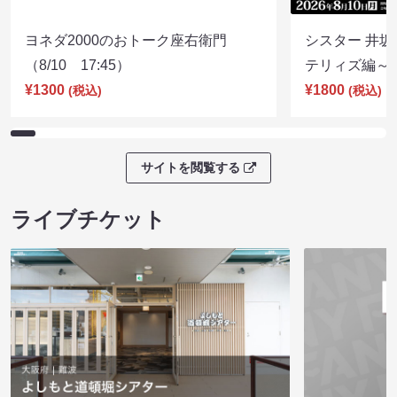
ヨネダ2000のおトーク座右衛門
シスター 井坂
（8/10 17:45）
テリィズ編～（8
¥1300
¥1800
(税込)
(税込)
サイトを閲覧する
ライブチケット