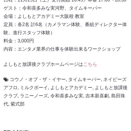
ゲスト：令和喜多みな実河野、タイムキーパー
会場：よしもとアカデミー大阪校 教室
定員：各2名 計6名（カメラマン体験、番組ディレクター体
験、進行スタッフ体験）
料金：3,000円
内容：エンタメ業界の仕事を体験出来るワークショップ
よしもと放課後クラブホームページは
こちら
コウノ・オブ・ザ・イヤー
,
タイムキーパー
,
ネイビーズ
アフロ
,
ミルクボーイ
,
よしもとアカデミー
,
よしもと放課後
クラブ
,
ラニーノーズ
,
令和喜多みな実
,
吉本新喜劇
,
島田珠
代
,
紫式部