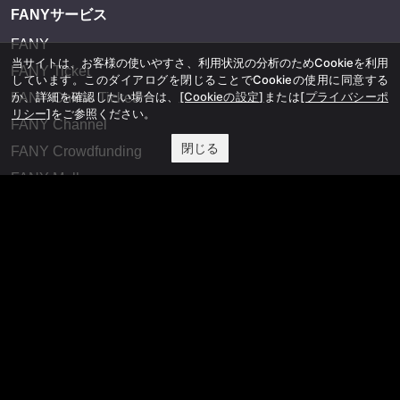
FANYサービス
FANY
当サイトは、お客様の使いやすさ、利用状況の分析のためCookieを利用
FANY Ticket
しています。このダイアログを閉じることでCookieの使用に同意する
か、詳細を確認したい場合は、
[Cookieの設定]
または
[プライバシーポ
FANY Online Ticket
リシー]
をご参照ください。
FANY Channel
閉じる
FANY Crowdfunding
FANY Mall
FANY Commu
法務・規約
プライバシーポリシー
反社会的勢力排除宣言
会社情報
吉本興業株式会社