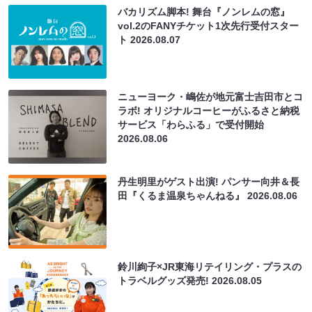
バカリズム脚本! 舞台『ノンレムの窓』
vol.2のFANYチケット1次先行受付スター
ト
2026.08.07
ニューヨーク・嶋佐が地元富士吉田市とコ
ラボ! オリジナルコーヒーがふるさと納税
サービス「わらふる」で受付開始
2026.08.06
丹生明里がゲスト出演! パンサー向井＆長
田『くるま温泉ちゃんねる』
2026.08.06
鈴川絢子×JR東海リテイリング・プラスの
トラベルグッズ発売!
2026.08.05