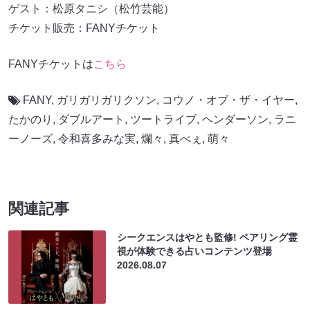
ゲスト：松原タニシ（松竹芸能）
チケット販売：FANYチケット
FANYチケットは
こちら
FANY
,
ガリガリガリクソン
,
コウノ・オブ・ザ・イヤー
,
たかのり
,
ダブルアート
,
ツートライブ
,
ヘンダーソン
,
ラニ
ーノーズ
,
令和喜多みな実
,
爛々
,
真べぇ
,
萌々
関連記事
シークエンスはやとも監修! ペアリング霊
視が体験できる占いコンテンツ登場
2026.08.07