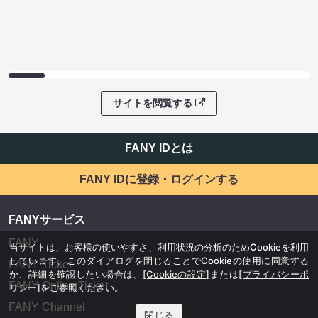
サイトを閲覧する
FANY IDとは
FANY IDに登録・ログインする
FANYサービス
FANY
当サイトは、お客様の使いやすさ、利用状況の分析のためCookieを利用
しています。このダイアログを閉じることでCookieの使用に同意する
FANY Ticket
か、詳細を確認したい場合は、
[Cookieの設定]
または
[プライバシーポ
FANY Online Ticket
リシー]
をご参照ください。
FANY Channel
閉じる