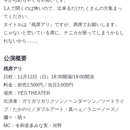
今からめちゃくちゃ怖いです。
1人で聞くのは怖いので、出来るだけたくさんの方集まっ
てください。
タイトルは『残席アリ』ですが、満席でお願いします。
じゃないと空いている席に、ナニカが座ってしまうかもし
れないから……。
公演概要
残席アリ
日程：11月12日（日）18:30開場/19:00開演
料金：前売2,500円／当日3,000円
場所：YES THEATER
出演者：ガリガリガリクソン／ヘンダーソン／ツートライ
ブ・たかのり／ダブルアート・真べぇ／ラニーノーズ／
爛々・萌々
MC：令和喜多みな実・河野